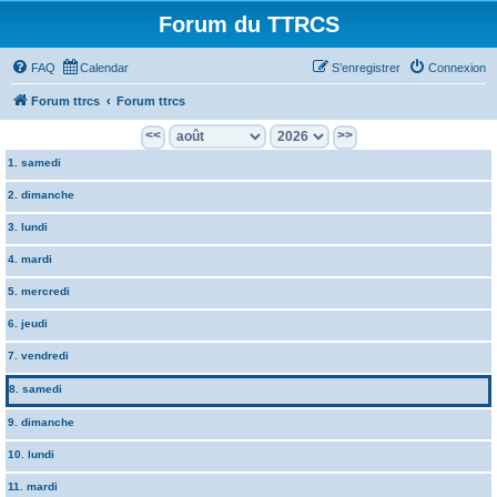
Forum du TTRCS
FAQ
Calendar
S’enregistrer
Connexion
Forum ttrcs
Forum ttrcs
<<
>>
1. samedi
2. dimanche
3. lundi
4. mardi
5. mercredi
6. jeudi
7. vendredi
8. samedi
9. dimanche
10. lundi
11. mardi