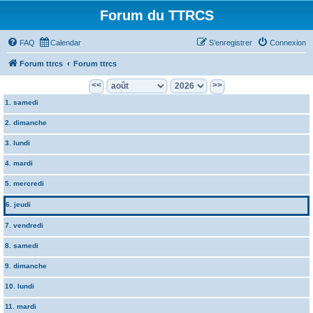
Forum du TTRCS
FAQ
Calendar
S’enregistrer
Connexion
Forum ttrcs
Forum ttrcs
<<
>>
1. samedi
2. dimanche
3. lundi
4. mardi
5. mercredi
6. jeudi
7. vendredi
8. samedi
9. dimanche
10. lundi
11. mardi