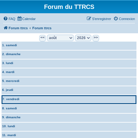
Forum du TTRCS
FAQ
Calendar
S’enregistrer
Connexion
Forum ttrcs
Forum ttrcs
<<
>>
1. samedi
2. dimanche
3. lundi
4. mardi
5. mercredi
6. jeudi
7. vendredi
8. samedi
9. dimanche
10. lundi
11. mardi