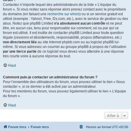
forum ?
Contactez n’importe lequel des administrateurs de la liste « L’équipe du
forum ». Si vous restez sans réponse alors prenez contact avec le propriétaire
du domaine (en faisant une
recherche sur whois
) ou si un service gratuit est
utilisé (exemple : Yahoo!, Free, f2s.com, etc.), avec le service de gestion ou des
abus. Notez que phpBB Limited
n’a absolument aucun contrôle
et ne peut
être, en aucun cas, tenu pour responsable sur
comment
,
où
ou
par qui
ce
forum est utilisé. Il est inutile de contacter phpBB Limited pour toute question
légale (cessions et désistements, responsabilité, propos diffamatoires, etc.)
non directement liée
au site Internet phpbb.com ou au logiciel phpBB lui-
même. Si vous adressez un courriel au groupe phpBB à propos de l’utilisation
par une tierce partie
de ce logiciel vous devez vous attendre à une réponse
très courte voire à aucune réponse du tout.
Haut
Comment puis-je contacter un administrateur du forum ?
Pour l’ensemble des utilisateurs du forum, vous pouvez utiliser le lien « Nous
contacter », si ce dernier a été activé par un administrateur.
Pour les membres du forum, vous pouvez également utiliser le lien « L’équipe
du forum ».
Haut
Aller à
Forum ttrcs
Forum ttrcs
Heures au format
UTC+02:00