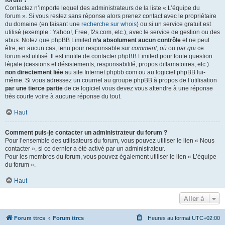
forum ?
Contactez n’importe lequel des administrateurs de la liste « L’équipe du
forum ». Si vous restez sans réponse alors prenez contact avec le propriétaire
du domaine (en faisant une
recherche sur whois
) ou si un service gratuit est
utilisé (exemple : Yahoo!, Free, f2s.com, etc.), avec le service de gestion ou des
abus. Notez que phpBB Limited
n’a absolument aucun contrôle
et ne peut
être, en aucun cas, tenu pour responsable sur
comment
,
où
ou
par qui
ce
forum est utilisé. Il est inutile de contacter phpBB Limited pour toute question
légale (cessions et désistements, responsabilité, propos diffamatoires, etc.)
non directement liée
au site Internet phpbb.com ou au logiciel phpBB lui-
même. Si vous adressez un courriel au groupe phpBB à propos de l’utilisation
par une tierce partie
de ce logiciel vous devez vous attendre à une réponse
très courte voire à aucune réponse du tout.
Haut
Comment puis-je contacter un administrateur du forum ?
Pour l’ensemble des utilisateurs du forum, vous pouvez utiliser le lien « Nous
contacter », si ce dernier a été activé par un administrateur.
Pour les membres du forum, vous pouvez également utiliser le lien « L’équipe
du forum ».
Haut
Aller à
Forum ttrcs
Forum ttrcs
Heures au format
UTC+02:00