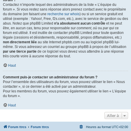
forum ?
Contactez n’importe lequel des administrateurs de la liste « L’équipe du
forum ». Si vous restez sans réponse alors prenez contact avec le propriétaire
du domaine (en faisant une
recherche sur whois
) ou si un service gratuit est
utilisé (exemple : Yahoo!, Free, f2s.com, etc.), avec le service de gestion ou des
abus. Notez que phpBB Limited
n’a absolument aucun contrôle
et ne peut
être, en aucun cas, tenu pour responsable sur
comment
,
où
ou
par qui
ce
forum est utilisé. Il est inutile de contacter phpBB Limited pour toute question
légale (cessions et désistements, responsabilité, propos diffamatoires, etc.)
non directement liée
au site Internet phpbb.com ou au logiciel phpBB lui-
même. Si vous adressez un courriel au groupe phpBB à propos de l’utilisation
par une tierce partie
de ce logiciel vous devez vous attendre à une réponse
très courte voire à aucune réponse du tout.
Haut
Comment puis-je contacter un administrateur du forum ?
Pour l’ensemble des utilisateurs du forum, vous pouvez utiliser le lien « Nous
contacter », si ce dernier a été activé par un administrateur.
Pour les membres du forum, vous pouvez également utiliser le lien « L’équipe
du forum ».
Haut
Aller à
Forum ttrcs
Forum ttrcs
Heures au format
UTC+02:00