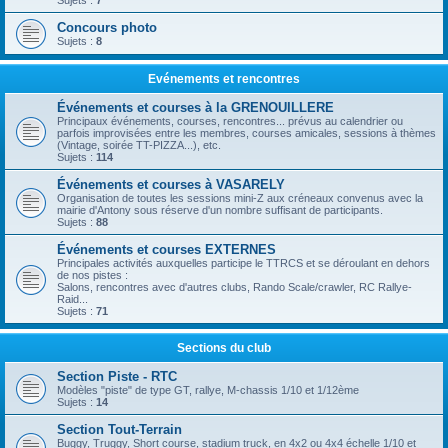
Sujets :
7
Concours photo
Sujets :
8
Evénements et rencontres
Événements et courses à la GRENOUILLERE
Principaux événements, courses, rencontres... prévus au calendrier ou
parfois improvisées entre les membres, courses amicales, sessions à thèmes
(Vintage, soirée TT-PIZZA...), etc.
Sujets :
114
Événements et courses à VASARELY
Organisation de toutes les sessions mini-Z aux créneaux convenus avec la
mairie d'Antony sous réserve d'un nombre suffisant de participants.
Sujets :
88
Événements et courses EXTERNES
Principales activités auxquelles participe le TTRCS et se déroulant en dehors
de nos pistes :
Salons, rencontres avec d'autres clubs, Rando Scale/crawler, RC Rallye-
Raid...
Sujets :
71
Sections du club
Section Piste - RTC
Modèles "piste" de type GT, rallye, M-chassis 1/10 et 1/12ème
Sujets :
14
Section Tout-Terrain
Buggy, Truggy, Short course, stadium truck, en 4x2 ou 4x4 échelle 1/10 et