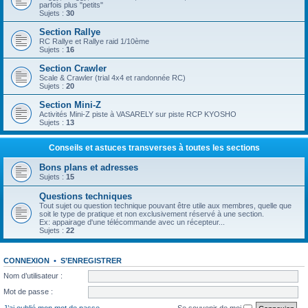
parfois plus "petits"
Sujets :
30
Section Rallye
RC Rallye et Rallye raid 1/10ème
Sujets :
16
Section Crawler
Scale & Crawler (trial 4x4 et randonnée RC)
Sujets :
20
Section Mini-Z
Activités Mini-Z piste à VASARELY sur piste RCP KYOSHO
Sujets :
13
Conseils et astuces transverses à toutes les sections
Bons plans et adresses
Sujets :
15
Questions techniques
Tout sujet ou question technique pouvant être utile aux membres, quelle que
soit le type de pratique et non exclusivement réservé à une section.
Ex: appairage d'une télécommande avec un récepteur...
Sujets :
22
CONNEXION
•
S’ENREGISTRER
Nom d’utilisateur :
Mot de passe :
J’ai oublié mon mot de passe
Se souvenir de moi