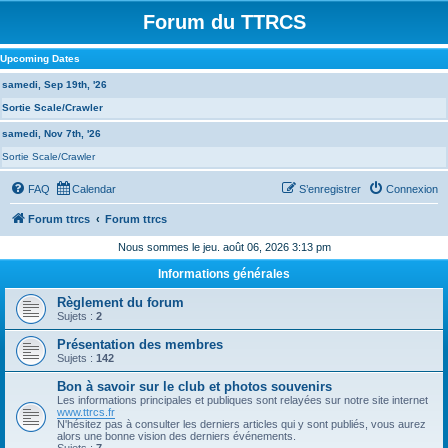
Forum du TTRCS
Upcoming Dates
samedi, Sep 19th, '26
Sortie Scale/Crawler
samedi, Nov 7th, '26
Sortie Scale/Crawler
FAQ
Calendar
S’enregistrer
Connexion
Forum ttrcs
Forum ttrcs
Nous sommes le jeu. août 06, 2026 3:13 pm
Informations générales
Règlement du forum
Sujets :
2
Présentation des membres
Sujets :
142
Bon à savoir sur le club et photos souvenirs
Les informations principales et publiques sont relayées sur notre site internet
www.ttrcs.fr
N'hésitez pas à consulter les derniers articles qui y sont publiés, vous aurez
alors une bonne vision des derniers événements.