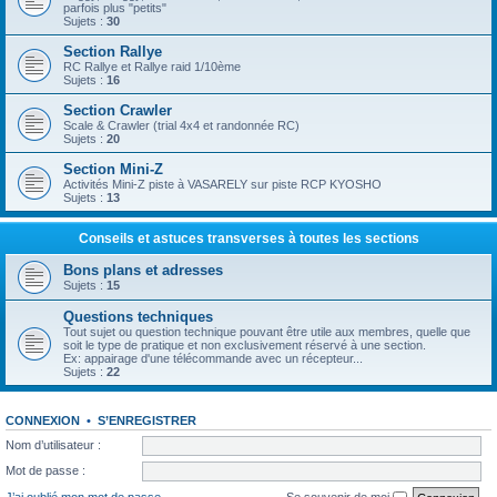
parfois plus "petits"
Sujets :
30
Section Rallye
RC Rallye et Rallye raid 1/10ème
Sujets :
16
Section Crawler
Scale & Crawler (trial 4x4 et randonnée RC)
Sujets :
20
Section Mini-Z
Activités Mini-Z piste à VASARELY sur piste RCP KYOSHO
Sujets :
13
Conseils et astuces transverses à toutes les sections
Bons plans et adresses
Sujets :
15
Questions techniques
Tout sujet ou question technique pouvant être utile aux membres, quelle que
soit le type de pratique et non exclusivement réservé à une section.
Ex: appairage d'une télécommande avec un récepteur...
Sujets :
22
CONNEXION
•
S’ENREGISTRER
Nom d’utilisateur :
Mot de passe :
J’ai oublié mon mot de passe
Se souvenir de moi