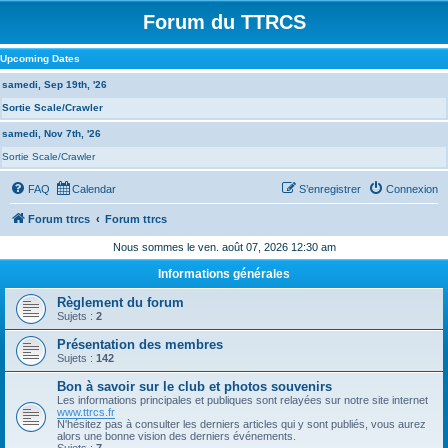
Forum du TTRCS
Upcoming Dates
samedi, Sep 19th, '26
Sortie Scale/Crawler
samedi, Nov 7th, '26
Sortie Scale/Crawler
FAQ
Calendar
S’enregistrer
Connexion
Forum ttrcs
Forum ttrcs
Nous sommes le ven. août 07, 2026 12:30 am
Informations générales
Règlement du forum
Sujets :
2
Présentation des membres
Sujets :
142
Bon à savoir sur le club et photos souvenirs
Les informations principales et publiques sont relayées sur notre site internet
www.ttrcs.fr
N'hésitez pas à consulter les derniers articles qui y sont publiés, vous aurez
alors une bonne vision des derniers événements.