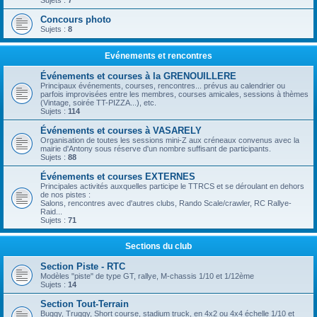
Sujets :
7
Concours photo
Sujets :
8
Evénements et rencontres
Événements et courses à la GRENOUILLERE
Principaux événements, courses, rencontres... prévus au calendrier ou
parfois improvisées entre les membres, courses amicales, sessions à thèmes
(Vintage, soirée TT-PIZZA...), etc.
Sujets :
114
Événements et courses à VASARELY
Organisation de toutes les sessions mini-Z aux créneaux convenus avec la
mairie d'Antony sous réserve d'un nombre suffisant de participants.
Sujets :
88
Événements et courses EXTERNES
Principales activités auxquelles participe le TTRCS et se déroulant en dehors
de nos pistes :
Salons, rencontres avec d'autres clubs, Rando Scale/crawler, RC Rallye-
Raid...
Sujets :
71
Sections du club
Section Piste - RTC
Modèles "piste" de type GT, rallye, M-chassis 1/10 et 1/12ème
Sujets :
14
Section Tout-Terrain
Buggy, Truggy, Short course, stadium truck, en 4x2 ou 4x4 échelle 1/10 et