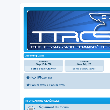
Upcoming Dates
samedi
samedi
Sep 19th, '26
Nov 7th, '26
Sortie Scale/Crawler
Sortie Scale/Crawler
FAQ
Calendar
Forum ttrcs
Forum ttrcs
INFORMATIONS GÉNÉRALES
Règlement du forum