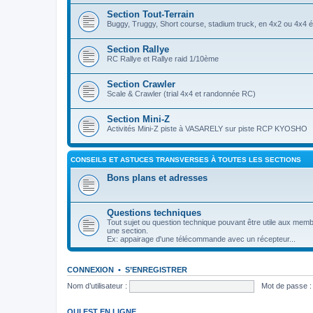
Section Tout-Terrain
Buggy, Truggy, Short course, stadium truck, en 4x2 ou 4x4 éch
Section Rallye
RC Rallye et Rallye raid 1/10ème
Section Crawler
Scale & Crawler (trial 4x4 et randonnée RC)
Section Mini-Z
Activités Mini-Z piste à VASARELY sur piste RCP KYOSHO
CONSEILS ET ASTUCES TRANSVERSES À TOUTES LES SECTIONS
Bons plans et adresses
Questions techniques
Tout sujet ou question technique pouvant être utile aux memb
une section.
Ex: appairage d'une télécommande avec un récepteur...
CONNEXION
•
S’ENREGISTRER
Nom d’utilisateur :
Mot de passe :
QUI EST EN LIGNE