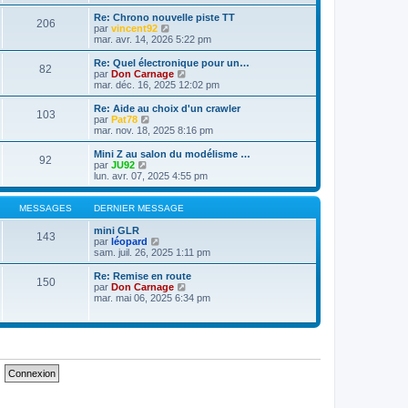
n
g
i
e
i
e
r
Re: Chrono nouvelle piste TT
s
206
e
l
V
par
vincent92
s
r
e
o
mar. avr. 14, 2026 5:22 pm
a
m
d
i
g
e
e
r
e
Re: Quel électronique pour un…
s
82
r
l
V
par
Don Carnage
s
n
e
o
mar. déc. 16, 2025 12:02 pm
a
i
d
i
g
e
e
r
Re: Aide au choix d'un crawler
e
r
103
r
l
V
par
Pat78
m
n
e
o
mar. nov. 18, 2025 8:16 pm
e
i
d
i
s
e
e
r
Mini Z au salon du modélisme …
s
r
92
r
l
V
par
JU92
a
m
n
e
o
lun. avr. 07, 2025 4:55 pm
g
e
i
d
i
e
s
e
e
r
s
r
r
l
MESSAGES
DERNIER MESSAGE
a
m
n
e
g
e
i
d
mini GLR
e
143
s
e
e
V
par
léopard
s
r
r
o
sam. juil. 26, 2025 1:11 pm
a
m
n
i
g
e
i
r
Re: Remise en route
e
150
s
e
l
V
par
Don Carnage
s
r
e
o
mar. mai 06, 2025 6:34 pm
a
m
d
i
g
e
e
r
e
s
r
l
s
n
e
a
i
d
g
e
e
e
r
r
m
n
e
i
s
e