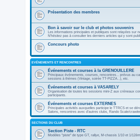
Présentation des membres
Bon à savoir sur le club et photos souvenirs
Les informations principales et publiques sont relayées sur no
N'hésitez pas à consulter les derniers articles qui y sont p
Concours photo
EVÉNEMENTS ET RENCONTRES
Événements et courses à la GRENOUILLERE
Principaux événements, courses, rencontres... prévus au ca
sessions à thèmes (Vintage, soirée TT-PIZZA...), etc.
Événements et courses à VASARELY
Organisation de toutes les sessions mini-Z aux créneaux co
participants.
Événements et courses EXTERNES
Principales activités auxquelles participe le TTRCS et se dér
Salons, rencontres avec d'autres clubs, Rando Scale/crawler
SECTIONS DU CLUB
Section Piste - RTC
Modèles "piste" de type GT, rallye, M-chassis 1/10 et 1/12è