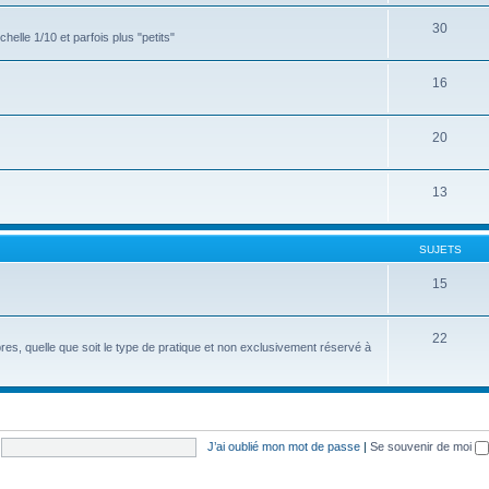
30
elle 1/10 et parfois plus "petits"
16
20
13
SUJETS
15
22
res, quelle que soit le type de pratique et non exclusivement réservé à
J’ai oublié mon mot de passe
|
Se souvenir de moi