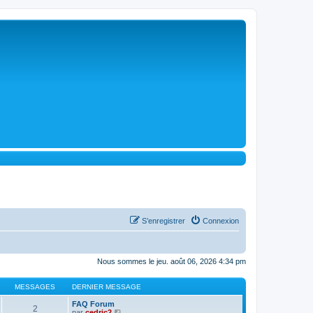
S’enregistrer
Connexion
Nous sommes le jeu. août 06, 2026 4:34 pm
MESSAGES
DERNIER MESSAGE
FAQ Forum
2
V
par
cedric2