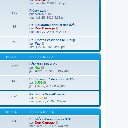
o
mer. mai 02, 2018 11:22 pm
i
r
Présentation
895
l
V
par
Marco69
e
o
mar. juil. 28, 2026 5:39 pm
d
i
e
r
Re: Calendrier annuel des évé…
45
r
l
V
par
Don Carnage
n
e
o
mer. mai 27, 2026 9:02 am
i
d
i
e
e
r
Re: Photos et Vidéos RC Rally…
r
r
50
l
V
par
Fab
m
n
e
o
dim. juin 25, 2023 8:00 pm
e
i
d
i
s
e
e
r
s
r
r
l
MESSAGES
DERNIER MESSAGE
a
m
n
e
g
e
i
d
Fête du Club 2026
e
s
1055
e
V
e
par
Xav
s
r
o
r
jeu. mars 12, 2026 11:57 am
a
m
i
n
g
e
r
i
e
Re: Session Z du vendredi 26/…
s
142
l
e
V
par
JU92
s
e
r
o
jeu. juin 25, 2026 1:32 pm
a
d
m
i
g
e
e
r
e
Re: Sortie Scale/Crawler
r
s
624
l
V
par
Pat78
n
s
e
o
mar. juin 30, 2026 8:36 pm
i
a
d
i
e
g
e
r
r
e
r
l
m
MESSAGES
DERNIER MESSAGE
n
e
e
i
d
s
Re: Idées d'animations RTC
e
84
e
s
V
par
Don Carnage
r
r
a
o
mer. sept. 28, 2022 3:44 pm
m