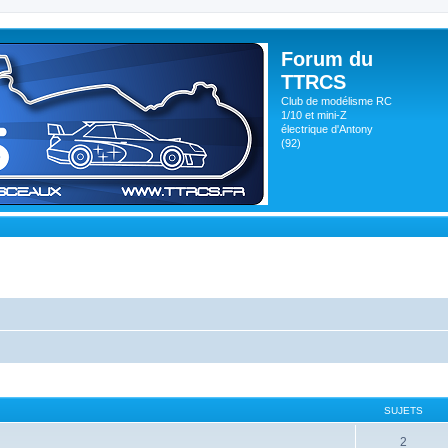
Forum du
TTRCS
Club de modélisme RC
1/10 et mini-Z
électrique d'Antony
(92)
SUJETS
2