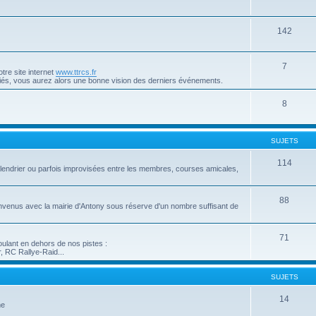
142
7
tre site internet
www.ttrcs.fr
ubliés, vous aurez alors une bonne vision des derniers événements.
8
SUJETS
114
lendrier ou parfois improvisées entre les membres, courses amicales,
88
nvenus avec la mairie d'Antony sous réserve d'un nombre suffisant de
71
oulant en dehors de nos pistes :
, RC Rallye-Raid...
SUJETS
14
me