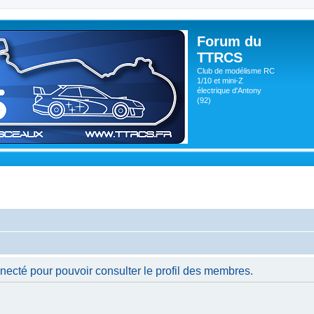
Forum du
TTRCS
Club de modélisme RC
1/10 et mini-Z
électrique d'Antony
(92)
necté pour pouvoir consulter le profil des membres.