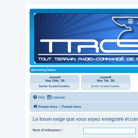
Upcoming Dates
samedi
samedi
Sep 19th, '26
Nov 7th, '26
Sortie Scale/Crawler
Sortie Scale/Crawler
FAQ
Calendar
Forum ttrcs
Forum ttrcs
Le forum exige que vous soyez enregistré et con
Nom d’utilisateur :