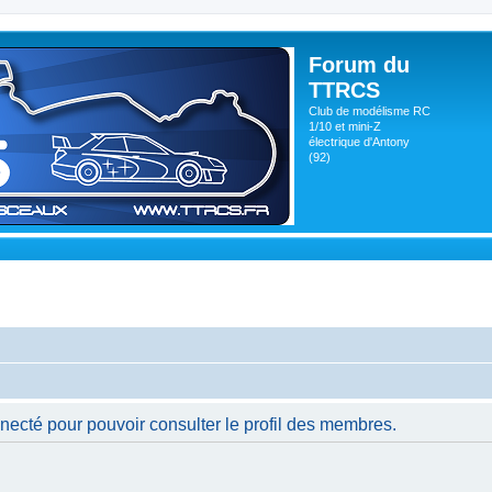
Forum du
TTRCS
Club de modélisme RC
1/10 et mini-Z
électrique d'Antony
(92)
necté pour pouvoir consulter le profil des membres.