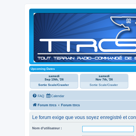
Upcoming Dates
samedi
samedi
Sep 19th, '26
Nov 7th, '26
Sortie Scale/Crawler
Sortie Scale/Crawler
FAQ
Calendar
Forum ttrcs
Forum ttrcs
Le forum exige que vous soyez enregistré et con
Nom d’utilisateur :