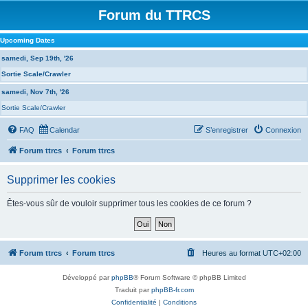
Forum du TTRCS
Upcoming Dates
samedi, Sep 19th, '26
Sortie Scale/Crawler
samedi, Nov 7th, '26
Sortie Scale/Crawler
FAQ
Calendar
S’enregistrer
Connexion
Forum ttrcs
Forum ttrcs
Supprimer les cookies
Êtes-vous sûr de vouloir supprimer tous les cookies de ce forum ?
Forum ttrcs
Forum ttrcs
Heures au format
UTC+02:00
Développé par
phpBB
® Forum Software © phpBB Limited
Traduit par
phpBB-fr.com
Confidentialité
|
Conditions