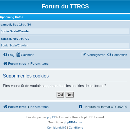
Forum du TTRCS
Upcoming Dates
samedi, Sep 19th, '26
Sortie Scale/Crawler
samedi, Nov 7th, '26
Sortie Scale/Crawler
FAQ
Calendar
S’enregistrer
Connexion
Forum ttrcs
Forum ttrcs
Supprimer les cookies
Êtes-vous sûr de vouloir supprimer tous les cookies de ce forum ?
Forum ttrcs
Forum ttrcs
Heures au format
UTC+02:00
Développé par
phpBB
® Forum Software © phpBB Limited
Traduit par
phpBB-fr.com
Confidentialité
|
Conditions