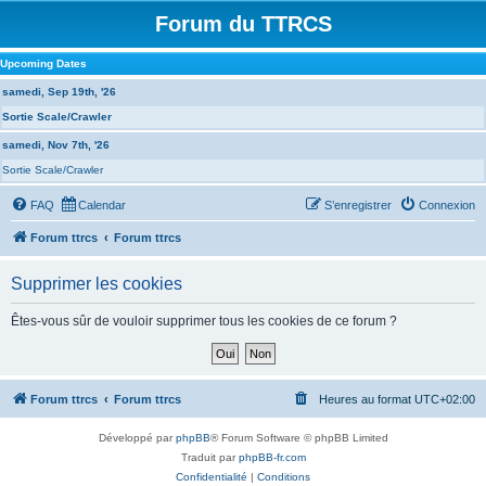
Forum du TTRCS
Upcoming Dates
samedi, Sep 19th, '26
Sortie Scale/Crawler
samedi, Nov 7th, '26
Sortie Scale/Crawler
FAQ
Calendar
S’enregistrer
Connexion
Forum ttrcs
Forum ttrcs
Supprimer les cookies
Êtes-vous sûr de vouloir supprimer tous les cookies de ce forum ?
Forum ttrcs
Forum ttrcs
Heures au format
UTC+02:00
Développé par
phpBB
® Forum Software © phpBB Limited
Traduit par
phpBB-fr.com
Confidentialité
|
Conditions