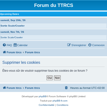
Forum du TTRCS
Upcoming Dates
samedi, Sep 19th, '26
Sortie Scale/Crawler
samedi, Nov 7th, '26
Sortie Scale/Crawler
FAQ
Calendar
S’enregistrer
Connexion
Forum ttrcs
Forum ttrcs
Supprimer les cookies
Êtes-vous sûr de vouloir supprimer tous les cookies de ce forum ?
Forum ttrcs
Forum ttrcs
Heures au format
UTC+02:00
Développé par
phpBB
® Forum Software © phpBB Limited
Traduit par
phpBB-fr.com
Confidentialité
|
Conditions