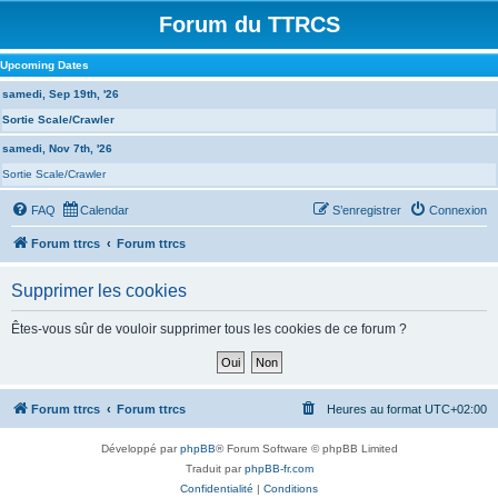
Forum du TTRCS
Upcoming Dates
samedi, Sep 19th, '26
Sortie Scale/Crawler
samedi, Nov 7th, '26
Sortie Scale/Crawler
FAQ
Calendar
S’enregistrer
Connexion
Forum ttrcs
Forum ttrcs
Supprimer les cookies
Êtes-vous sûr de vouloir supprimer tous les cookies de ce forum ?
Forum ttrcs
Forum ttrcs
Heures au format
UTC+02:00
Développé par
phpBB
® Forum Software © phpBB Limited
Traduit par
phpBB-fr.com
Confidentialité
|
Conditions