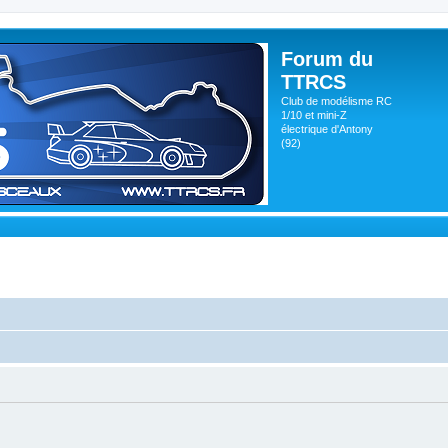
Forum du
TTRCS
Club de modélisme RC
1/10 et mini-Z
électrique d'Antony
(92)