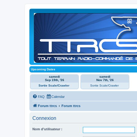
Upcoming Dates
samedi
samedi
Sep 19th, '26
Nov 7th, '26
Sortie Scale/Crawler
Sortie Scale/Crawler
FAQ
Calendar
Forum ttrcs
Forum ttrcs
Connexion
Nom d’utilisateur :