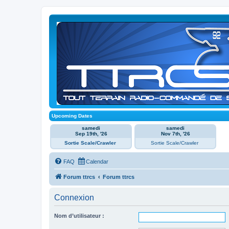
Upcoming Dates
samedi
samedi
Sep 19th, '26
Nov 7th, '26
Sortie Scale/Crawler
Sortie Scale/Crawler
FAQ
Calendar
Forum ttrcs
Forum ttrcs
Connexion
Nom d’utilisateur :