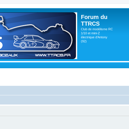
Forum du
TTRCS
Club de modélisme RC
1/10 et mini-Z
électrique d'Antony
(92)