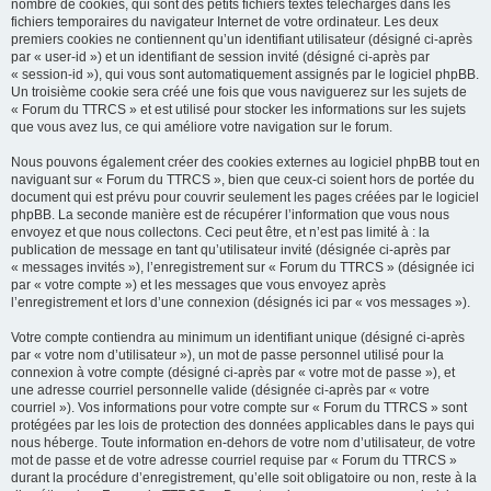
nombre de cookies, qui sont des petits fichiers textes téléchargés dans les
fichiers temporaires du navigateur Internet de votre ordinateur. Les deux
premiers cookies ne contiennent qu’un identifiant utilisateur (désigné ci-après
par « user-id ») et un identifiant de session invité (désigné ci-après par
« session-id »), qui vous sont automatiquement assignés par le logiciel phpBB.
Un troisième cookie sera créé une fois que vous naviguerez sur les sujets de
« Forum du TTRCS » et est utilisé pour stocker les informations sur les sujets
que vous avez lus, ce qui améliore votre navigation sur le forum.
Nous pouvons également créer des cookies externes au logiciel phpBB tout en
naviguant sur « Forum du TTRCS », bien que ceux-ci soient hors de portée du
document qui est prévu pour couvrir seulement les pages créées par le logiciel
phpBB. La seconde manière est de récupérer l’information que vous nous
envoyez et que nous collectons. Ceci peut être, et n’est pas limité à : la
publication de message en tant qu’utilisateur invité (désignée ci-après par
« messages invités »), l’enregistrement sur « Forum du TTRCS » (désignée ici
par « votre compte ») et les messages que vous envoyez après
l’enregistrement et lors d’une connexion (désignés ici par « vos messages »).
Votre compte contiendra au minimum un identifiant unique (désigné ci-après
par « votre nom d’utilisateur »), un mot de passe personnel utilisé pour la
connexion à votre compte (désigné ci-après par « votre mot de passe »), et
une adresse courriel personnelle valide (désignée ci-après par « votre
courriel »). Vos informations pour votre compte sur « Forum du TTRCS » sont
protégées par les lois de protection des données applicables dans le pays qui
nous héberge. Toute information en-dehors de votre nom d’utilisateur, de votre
mot de passe et de votre adresse courriel requise par « Forum du TTRCS »
durant la procédure d’enregistrement, qu’elle soit obligatoire ou non, reste à la