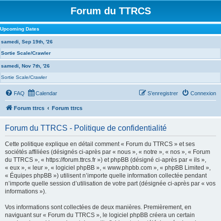
Forum du TTRCS
Upcoming Dates
samedi, Sep 19th, '26
Sortie Scale/Crawler
samedi, Nov 7th, '26
Sortie Scale/Crawler
FAQ
Calendar
S’enregistrer
Connexion
Forum ttrcs
Forum ttrcs
Forum du TTRCS - Politique de confidentialité
Cette politique explique en détail comment « Forum du TTRCS » et ses
sociétés affiliées (désignés ci-après par « nous », « notre », « nos », « Forum
du TTRCS », « https://forum.ttrcs.fr ») et phpBB (désigné ci-après par « ils »,
« eux », « leur », « logiciel phpBB », « www.phpbb.com », « phpBB Limited »,
« Équipes phpBB ») utilisent n’importe quelle information collectée pendant
n’importe quelle session d’utilisation de votre part (désignée ci-après par « vos
informations »).
Vos informations sont collectées de deux manières. Premièrement, en
naviguant sur « Forum du TTRCS », le logiciel phpBB créera un certain