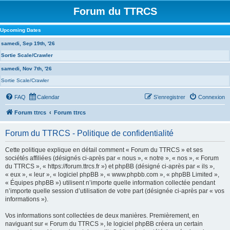
Forum du TTRCS
Upcoming Dates
samedi, Sep 19th, '26
Sortie Scale/Crawler
samedi, Nov 7th, '26
Sortie Scale/Crawler
FAQ
Calendar
S’enregistrer
Connexion
Forum ttrcs
Forum ttrcs
Forum du TTRCS - Politique de confidentialité
Cette politique explique en détail comment « Forum du TTRCS » et ses
sociétés affiliées (désignés ci-après par « nous », « notre », « nos », « Forum
du TTRCS », « https://forum.ttrcs.fr ») et phpBB (désigné ci-après par « ils »,
« eux », « leur », « logiciel phpBB », « www.phpbb.com », « phpBB Limited »,
« Équipes phpBB ») utilisent n’importe quelle information collectée pendant
n’importe quelle session d’utilisation de votre part (désignée ci-après par « vos
informations »).
Vos informations sont collectées de deux manières. Premièrement, en
naviguant sur « Forum du TTRCS », le logiciel phpBB créera un certain