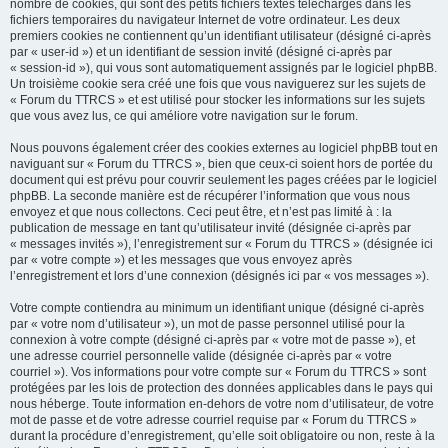
nombre de cookies, qui sont des petits fichiers textes téléchargés dans les
fichiers temporaires du navigateur Internet de votre ordinateur. Les deux
premiers cookies ne contiennent qu’un identifiant utilisateur (désigné ci-après
par « user-id ») et un identifiant de session invité (désigné ci-après par
« session-id »), qui vous sont automatiquement assignés par le logiciel phpBB.
Un troisième cookie sera créé une fois que vous naviguerez sur les sujets de
« Forum du TTRCS » et est utilisé pour stocker les informations sur les sujets
que vous avez lus, ce qui améliore votre navigation sur le forum.
Nous pouvons également créer des cookies externes au logiciel phpBB tout en
naviguant sur « Forum du TTRCS », bien que ceux-ci soient hors de portée du
document qui est prévu pour couvrir seulement les pages créées par le logiciel
phpBB. La seconde manière est de récupérer l’information que vous nous
envoyez et que nous collectons. Ceci peut être, et n’est pas limité à : la
publication de message en tant qu’utilisateur invité (désignée ci-après par
« messages invités »), l’enregistrement sur « Forum du TTRCS » (désignée ici
par « votre compte ») et les messages que vous envoyez après
l’enregistrement et lors d’une connexion (désignés ici par « vos messages »).
Votre compte contiendra au minimum un identifiant unique (désigné ci-après
par « votre nom d’utilisateur »), un mot de passe personnel utilisé pour la
connexion à votre compte (désigné ci-après par « votre mot de passe »), et
une adresse courriel personnelle valide (désignée ci-après par « votre
courriel »). Vos informations pour votre compte sur « Forum du TTRCS » sont
protégées par les lois de protection des données applicables dans le pays qui
nous héberge. Toute information en-dehors de votre nom d’utilisateur, de votre
mot de passe et de votre adresse courriel requise par « Forum du TTRCS »
durant la procédure d’enregistrement, qu’elle soit obligatoire ou non, reste à la