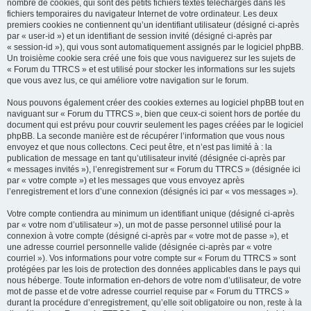
nombre de cookies, qui sont des petits fichiers textes téléchargés dans les
fichiers temporaires du navigateur Internet de votre ordinateur. Les deux
premiers cookies ne contiennent qu’un identifiant utilisateur (désigné ci-après
par « user-id ») et un identifiant de session invité (désigné ci-après par
« session-id »), qui vous sont automatiquement assignés par le logiciel phpBB.
Un troisième cookie sera créé une fois que vous naviguerez sur les sujets de
« Forum du TTRCS » et est utilisé pour stocker les informations sur les sujets
que vous avez lus, ce qui améliore votre navigation sur le forum.
Nous pouvons également créer des cookies externes au logiciel phpBB tout en
naviguant sur « Forum du TTRCS », bien que ceux-ci soient hors de portée du
document qui est prévu pour couvrir seulement les pages créées par le logiciel
phpBB. La seconde manière est de récupérer l’information que vous nous
envoyez et que nous collectons. Ceci peut être, et n’est pas limité à : la
publication de message en tant qu’utilisateur invité (désignée ci-après par
« messages invités »), l’enregistrement sur « Forum du TTRCS » (désignée ici
par « votre compte ») et les messages que vous envoyez après
l’enregistrement et lors d’une connexion (désignés ici par « vos messages »).
Votre compte contiendra au minimum un identifiant unique (désigné ci-après
par « votre nom d’utilisateur »), un mot de passe personnel utilisé pour la
connexion à votre compte (désigné ci-après par « votre mot de passe »), et
une adresse courriel personnelle valide (désignée ci-après par « votre
courriel »). Vos informations pour votre compte sur « Forum du TTRCS » sont
protégées par les lois de protection des données applicables dans le pays qui
nous héberge. Toute information en-dehors de votre nom d’utilisateur, de votre
mot de passe et de votre adresse courriel requise par « Forum du TTRCS »
durant la procédure d’enregistrement, qu’elle soit obligatoire ou non, reste à la