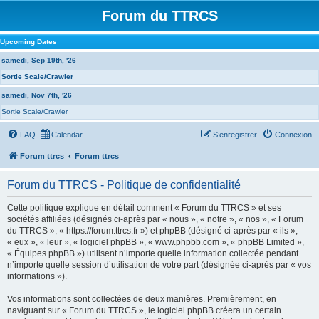
Forum du TTRCS
Upcoming Dates
samedi, Sep 19th, '26
Sortie Scale/Crawler
samedi, Nov 7th, '26
Sortie Scale/Crawler
FAQ
Calendar
S’enregistrer
Connexion
Forum ttrcs
Forum ttrcs
Forum du TTRCS - Politique de confidentialité
Cette politique explique en détail comment « Forum du TTRCS » et ses
sociétés affiliées (désignés ci-après par « nous », « notre », « nos », « Forum
du TTRCS », « https://forum.ttrcs.fr ») et phpBB (désigné ci-après par « ils »,
« eux », « leur », « logiciel phpBB », « www.phpbb.com », « phpBB Limited »,
« Équipes phpBB ») utilisent n’importe quelle information collectée pendant
n’importe quelle session d’utilisation de votre part (désignée ci-après par « vos
informations »).
Vos informations sont collectées de deux manières. Premièrement, en
naviguant sur « Forum du TTRCS », le logiciel phpBB créera un certain