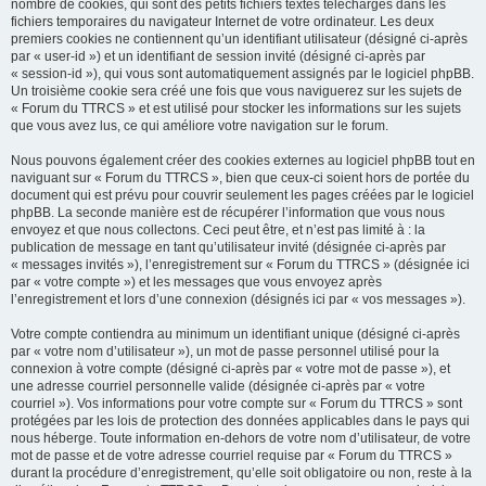
nombre de cookies, qui sont des petits fichiers textes téléchargés dans les
fichiers temporaires du navigateur Internet de votre ordinateur. Les deux
premiers cookies ne contiennent qu’un identifiant utilisateur (désigné ci-après
par « user-id ») et un identifiant de session invité (désigné ci-après par
« session-id »), qui vous sont automatiquement assignés par le logiciel phpBB.
Un troisième cookie sera créé une fois que vous naviguerez sur les sujets de
« Forum du TTRCS » et est utilisé pour stocker les informations sur les sujets
que vous avez lus, ce qui améliore votre navigation sur le forum.
Nous pouvons également créer des cookies externes au logiciel phpBB tout en
naviguant sur « Forum du TTRCS », bien que ceux-ci soient hors de portée du
document qui est prévu pour couvrir seulement les pages créées par le logiciel
phpBB. La seconde manière est de récupérer l’information que vous nous
envoyez et que nous collectons. Ceci peut être, et n’est pas limité à : la
publication de message en tant qu’utilisateur invité (désignée ci-après par
« messages invités »), l’enregistrement sur « Forum du TTRCS » (désignée ici
par « votre compte ») et les messages que vous envoyez après
l’enregistrement et lors d’une connexion (désignés ici par « vos messages »).
Votre compte contiendra au minimum un identifiant unique (désigné ci-après
par « votre nom d’utilisateur »), un mot de passe personnel utilisé pour la
connexion à votre compte (désigné ci-après par « votre mot de passe »), et
une adresse courriel personnelle valide (désignée ci-après par « votre
courriel »). Vos informations pour votre compte sur « Forum du TTRCS » sont
protégées par les lois de protection des données applicables dans le pays qui
nous héberge. Toute information en-dehors de votre nom d’utilisateur, de votre
mot de passe et de votre adresse courriel requise par « Forum du TTRCS »
durant la procédure d’enregistrement, qu’elle soit obligatoire ou non, reste à la