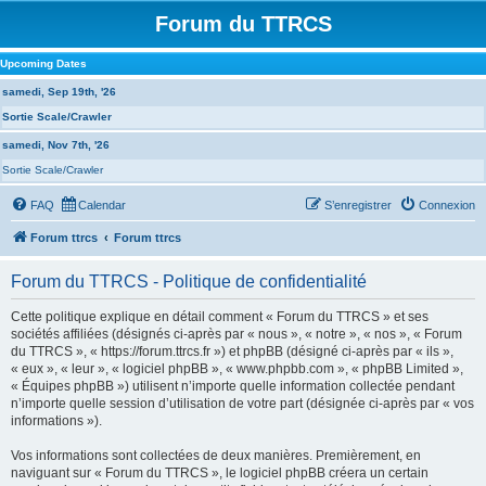
Forum du TTRCS
Upcoming Dates
samedi, Sep 19th, '26
Sortie Scale/Crawler
samedi, Nov 7th, '26
Sortie Scale/Crawler
FAQ
Calendar
S’enregistrer
Connexion
Forum ttrcs
Forum ttrcs
Forum du TTRCS - Politique de confidentialité
Cette politique explique en détail comment « Forum du TTRCS » et ses
sociétés affiliées (désignés ci-après par « nous », « notre », « nos », « Forum
du TTRCS », « https://forum.ttrcs.fr ») et phpBB (désigné ci-après par « ils »,
« eux », « leur », « logiciel phpBB », « www.phpbb.com », « phpBB Limited »,
« Équipes phpBB ») utilisent n’importe quelle information collectée pendant
n’importe quelle session d’utilisation de votre part (désignée ci-après par « vos
informations »).
Vos informations sont collectées de deux manières. Premièrement, en
naviguant sur « Forum du TTRCS », le logiciel phpBB créera un certain