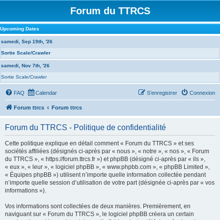
Forum du TTRCS
Upcoming Dates
samedi, Sep 19th, '26
Sortie Scale/Crawler
samedi, Nov 7th, '26
Sortie Scale/Crawler
FAQ
Calendar
S’enregistrer
Connexion
Forum ttrcs
Forum ttrcs
Forum du TTRCS - Politique de confidentialité
Cette politique explique en détail comment « Forum du TTRCS » et ses
sociétés affiliées (désignés ci-après par « nous », « notre », « nos », « Forum
du TTRCS », « https://forum.ttrcs.fr ») et phpBB (désigné ci-après par « ils »,
« eux », « leur », « logiciel phpBB », « www.phpbb.com », « phpBB Limited »,
« Équipes phpBB ») utilisent n’importe quelle information collectée pendant
n’importe quelle session d’utilisation de votre part (désignée ci-après par « vos
informations »).
Vos informations sont collectées de deux manières. Premièrement, en
naviguant sur « Forum du TTRCS », le logiciel phpBB créera un certain