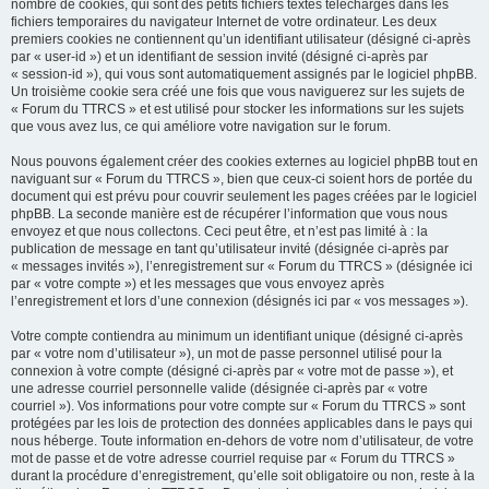
nombre de cookies, qui sont des petits fichiers textes téléchargés dans les
fichiers temporaires du navigateur Internet de votre ordinateur. Les deux
premiers cookies ne contiennent qu’un identifiant utilisateur (désigné ci-après
par « user-id ») et un identifiant de session invité (désigné ci-après par
« session-id »), qui vous sont automatiquement assignés par le logiciel phpBB.
Un troisième cookie sera créé une fois que vous naviguerez sur les sujets de
« Forum du TTRCS » et est utilisé pour stocker les informations sur les sujets
que vous avez lus, ce qui améliore votre navigation sur le forum.
Nous pouvons également créer des cookies externes au logiciel phpBB tout en
naviguant sur « Forum du TTRCS », bien que ceux-ci soient hors de portée du
document qui est prévu pour couvrir seulement les pages créées par le logiciel
phpBB. La seconde manière est de récupérer l’information que vous nous
envoyez et que nous collectons. Ceci peut être, et n’est pas limité à : la
publication de message en tant qu’utilisateur invité (désignée ci-après par
« messages invités »), l’enregistrement sur « Forum du TTRCS » (désignée ici
par « votre compte ») et les messages que vous envoyez après
l’enregistrement et lors d’une connexion (désignés ici par « vos messages »).
Votre compte contiendra au minimum un identifiant unique (désigné ci-après
par « votre nom d’utilisateur »), un mot de passe personnel utilisé pour la
connexion à votre compte (désigné ci-après par « votre mot de passe »), et
une adresse courriel personnelle valide (désignée ci-après par « votre
courriel »). Vos informations pour votre compte sur « Forum du TTRCS » sont
protégées par les lois de protection des données applicables dans le pays qui
nous héberge. Toute information en-dehors de votre nom d’utilisateur, de votre
mot de passe et de votre adresse courriel requise par « Forum du TTRCS »
durant la procédure d’enregistrement, qu’elle soit obligatoire ou non, reste à la