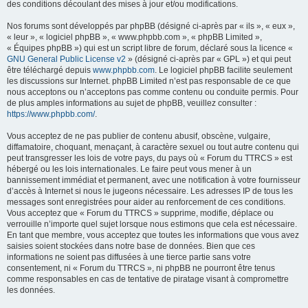
des conditions découlant des mises à jour et/ou modifications.
Nos forums sont développés par phpBB (désigné ci-après par « ils », « eux »,
« leur », « logiciel phpBB », « www.phpbb.com », « phpBB Limited »,
« Équipes phpBB ») qui est un script libre de forum, déclaré sous la licence «
GNU General Public License v2
» (désigné ci-après par « GPL ») et qui peut
être téléchargé depuis
www.phpbb.com
. Le logiciel phpBB facilite seulement
les discussions sur Internet. phpBB Limited n’est pas responsable de ce que
nous acceptons ou n’acceptons pas comme contenu ou conduite permis. Pour
de plus amples informations au sujet de phpBB, veuillez consulter :
https://www.phpbb.com/
.
Vous acceptez de ne pas publier de contenu abusif, obscène, vulgaire,
diffamatoire, choquant, menaçant, à caractère sexuel ou tout autre contenu qui
peut transgresser les lois de votre pays, du pays où « Forum du TTRCS » est
hébergé ou les lois internationales. Le faire peut vous mener à un
bannissement immédiat et permanent, avec une notification à votre fournisseur
d’accès à Internet si nous le jugeons nécessaire. Les adresses IP de tous les
messages sont enregistrées pour aider au renforcement de ces conditions.
Vous acceptez que « Forum du TTRCS » supprime, modifie, déplace ou
verrouille n’importe quel sujet lorsque nous estimons que cela est nécessaire.
En tant que membre, vous acceptez que toutes les informations que vous avez
saisies soient stockées dans notre base de données. Bien que ces
informations ne soient pas diffusées à une tierce partie sans votre
consentement, ni « Forum du TTRCS », ni phpBB ne pourront être tenus
comme responsables en cas de tentative de piratage visant à compromettre
les données.