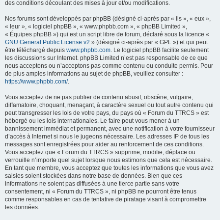
des conditions découlant des mises à jour et/ou modifications.
Nos forums sont développés par phpBB (désigné ci-après par « ils », « eux »,
« leur », « logiciel phpBB », « www.phpbb.com », « phpBB Limited »,
« Équipes phpBB ») qui est un script libre de forum, déclaré sous la licence «
GNU General Public License v2
» (désigné ci-après par « GPL ») et qui peut
être téléchargé depuis
www.phpbb.com
. Le logiciel phpBB facilite seulement
les discussions sur Internet. phpBB Limited n’est pas responsable de ce que
nous acceptons ou n’acceptons pas comme contenu ou conduite permis. Pour
de plus amples informations au sujet de phpBB, veuillez consulter :
https://www.phpbb.com/
.
Vous acceptez de ne pas publier de contenu abusif, obscène, vulgaire,
diffamatoire, choquant, menaçant, à caractère sexuel ou tout autre contenu qui
peut transgresser les lois de votre pays, du pays où « Forum du TTRCS » est
hébergé ou les lois internationales. Le faire peut vous mener à un
bannissement immédiat et permanent, avec une notification à votre fournisseur
d’accès à Internet si nous le jugeons nécessaire. Les adresses IP de tous les
messages sont enregistrées pour aider au renforcement de ces conditions.
Vous acceptez que « Forum du TTRCS » supprime, modifie, déplace ou
verrouille n’importe quel sujet lorsque nous estimons que cela est nécessaire.
En tant que membre, vous acceptez que toutes les informations que vous avez
saisies soient stockées dans notre base de données. Bien que ces
informations ne soient pas diffusées à une tierce partie sans votre
consentement, ni « Forum du TTRCS », ni phpBB ne pourront être tenus
comme responsables en cas de tentative de piratage visant à compromettre
les données.