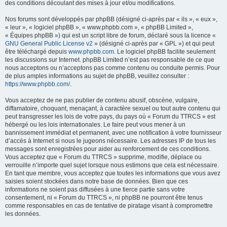
des conditions découlant des mises à jour et/ou modifications.
Nos forums sont développés par phpBB (désigné ci-après par « ils », « eux »,
« leur », « logiciel phpBB », « www.phpbb.com », « phpBB Limited »,
« Équipes phpBB ») qui est un script libre de forum, déclaré sous la licence «
GNU General Public License v2
» (désigné ci-après par « GPL ») et qui peut
être téléchargé depuis
www.phpbb.com
. Le logiciel phpBB facilite seulement
les discussions sur Internet. phpBB Limited n’est pas responsable de ce que
nous acceptons ou n’acceptons pas comme contenu ou conduite permis. Pour
de plus amples informations au sujet de phpBB, veuillez consulter :
https://www.phpbb.com/
.
Vous acceptez de ne pas publier de contenu abusif, obscène, vulgaire,
diffamatoire, choquant, menaçant, à caractère sexuel ou tout autre contenu qui
peut transgresser les lois de votre pays, du pays où « Forum du TTRCS » est
hébergé ou les lois internationales. Le faire peut vous mener à un
bannissement immédiat et permanent, avec une notification à votre fournisseur
d’accès à Internet si nous le jugeons nécessaire. Les adresses IP de tous les
messages sont enregistrées pour aider au renforcement de ces conditions.
Vous acceptez que « Forum du TTRCS » supprime, modifie, déplace ou
verrouille n’importe quel sujet lorsque nous estimons que cela est nécessaire.
En tant que membre, vous acceptez que toutes les informations que vous avez
saisies soient stockées dans notre base de données. Bien que ces
informations ne soient pas diffusées à une tierce partie sans votre
consentement, ni « Forum du TTRCS », ni phpBB ne pourront être tenus
comme responsables en cas de tentative de piratage visant à compromettre
les données.