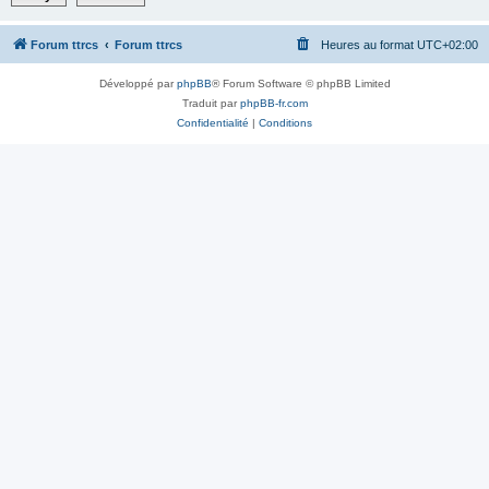
Forum ttrcs
Forum ttrcs
Heures au format
UTC+02:00
Développé par
phpBB
® Forum Software © phpBB Limited
Traduit par
phpBB-fr.com
Confidentialité
|
Conditions