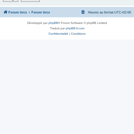
Forum ttrcs
Forum ttrcs
Heures au format
UTC+02:00
Développé par
phpBB
® Forum Software © phpBB Limited
Traduit par
phpBB-fr.com
Confidentialité
|
Conditions