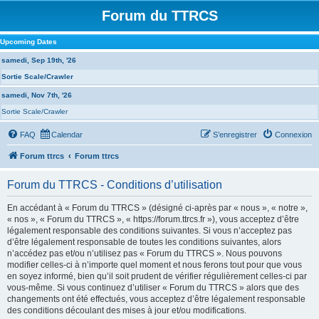
Forum du TTRCS
Upcoming Dates
samedi, Sep 19th, '26
Sortie Scale/Crawler
samedi, Nov 7th, '26
Sortie Scale/Crawler
FAQ
Calendar
S’enregistrer
Connexion
Forum ttrcs
Forum ttrcs
Forum du TTRCS - Conditions d’utilisation
En accédant à « Forum du TTRCS » (désigné ci-après par « nous », « notre »,
« nos », « Forum du TTRCS », « https://forum.ttrcs.fr »), vous acceptez d’être
légalement responsable des conditions suivantes. Si vous n’acceptez pas
d’être légalement responsable de toutes les conditions suivantes, alors
n’accédez pas et/ou n’utilisez pas « Forum du TTRCS ». Nous pouvons
modifier celles-ci à n’importe quel moment et nous ferons tout pour que vous
en soyez informé, bien qu’il soit prudent de vérifier régulièrement celles-ci par
vous-même. Si vous continuez d’utiliser « Forum du TTRCS » alors que des
changements ont été effectués, vous acceptez d’être légalement responsable
des conditions découlant des mises à jour et/ou modifications.