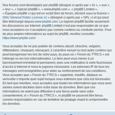
Nos forums sont développés par phpBB (désigné ci-après par « ils », « eux »,
« leur », « logiciel phpBB », « www.phpbb.com », « phpBB Limited »,
« Équipes phpBB ») qui est un script libre de forum, déclaré sous la licence «
GNU General Public License v2
» (désigné ci-après par « GPL ») et qui peut
être téléchargé depuis
www.phpbb.com
. Le logiciel phpBB facilite seulement
les discussions sur Internet. phpBB Limited n’est pas responsable de ce que
nous acceptons ou n’acceptons pas comme contenu ou conduite permis. Pour
de plus amples informations au sujet de phpBB, veuillez consulter :
https://www.phpbb.com/
.
Vous acceptez de ne pas publier de contenu abusif, obscène, vulgaire,
diffamatoire, choquant, menaçant, à caractère sexuel ou tout autre contenu qui
peut transgresser les lois de votre pays, du pays où « Forum du TTRCS » est
hébergé ou les lois internationales. Le faire peut vous mener à un
bannissement immédiat et permanent, avec une notification à votre fournisseur
d’accès à Internet si nous le jugeons nécessaire. Les adresses IP de tous les
messages sont enregistrées pour aider au renforcement de ces conditions.
Vous acceptez que « Forum du TTRCS » supprime, modifie, déplace ou
verrouille n’importe quel sujet lorsque nous estimons que cela est nécessaire.
En tant que membre, vous acceptez que toutes les informations que vous avez
saisies soient stockées dans notre base de données. Bien que ces
informations ne soient pas diffusées à une tierce partie sans votre
consentement, ni « Forum du TTRCS », ni phpBB ne pourront être tenus
comme responsables en cas de tentative de piratage visant à compromettre
les données.