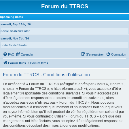
Forum du TTRCS
Upcoming Dates
samedi, Sep 19th, '26
Sortie Scale/Crawler
samedi, Nov 7th, '26
Sortie Scale/Crawler
FAQ
Calendar
S’enregistrer
Connexion
Forum ttrcs
Forum ttrcs
Forum du TTRCS - Conditions d’utilisation
En accédant à « Forum du TTRCS » (désigné ci-après par « nous », « notre »,
« nos », « Forum du TTRCS », « https://forum.ttrcs.fr »), vous acceptez d’être
légalement responsable des conditions suivantes. Si vous n’acceptez pas
d’être légalement responsable de toutes les conditions suivantes, alors
n’accédez pas et/ou n’utilisez pas « Forum du TTRCS ». Nous pouvons
modifier celles-ci à n’importe quel moment et nous ferons tout pour que vous
en soyez informé, bien qu’il soit prudent de vérifier régulièrement celles-ci par
vous-même. Si vous continuez d’utiliser « Forum du TTRCS » alors que des
changements ont été effectués, vous acceptez d’être légalement responsable
des conditions découlant des mises à jour et/ou modifications.