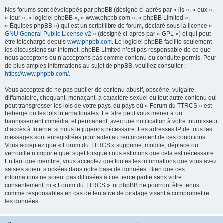
Nos forums sont développés par phpBB (désigné ci-après par « ils », « eux »,
« leur », « logiciel phpBB », « www.phpbb.com », « phpBB Limited »,
« Équipes phpBB ») qui est un script libre de forum, déclaré sous la licence «
GNU General Public License v2
» (désigné ci-après par « GPL ») et qui peut
être téléchargé depuis
www.phpbb.com
. Le logiciel phpBB facilite seulement
les discussions sur Internet. phpBB Limited n’est pas responsable de ce que
nous acceptons ou n’acceptons pas comme contenu ou conduite permis. Pour
de plus amples informations au sujet de phpBB, veuillez consulter :
https://www.phpbb.com/
.
Vous acceptez de ne pas publier de contenu abusif, obscène, vulgaire,
diffamatoire, choquant, menaçant, à caractère sexuel ou tout autre contenu qui
peut transgresser les lois de votre pays, du pays où « Forum du TTRCS » est
hébergé ou les lois internationales. Le faire peut vous mener à un
bannissement immédiat et permanent, avec une notification à votre fournisseur
d’accès à Internet si nous le jugeons nécessaire. Les adresses IP de tous les
messages sont enregistrées pour aider au renforcement de ces conditions.
Vous acceptez que « Forum du TTRCS » supprime, modifie, déplace ou
verrouille n’importe quel sujet lorsque nous estimons que cela est nécessaire.
En tant que membre, vous acceptez que toutes les informations que vous avez
saisies soient stockées dans notre base de données. Bien que ces
informations ne soient pas diffusées à une tierce partie sans votre
consentement, ni « Forum du TTRCS », ni phpBB ne pourront être tenus
comme responsables en cas de tentative de piratage visant à compromettre
les données.