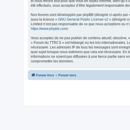
et nous ferons tout pour que vous en soyez informé, bien qu’il
été effectués, vous acceptez d’être légalement responsable des
Nos forums sont développés par phpBB (désigné ci-après par « i
sous la licence «
GNU General Public License v2
» (désigné ci
Limited n’est pas responsable de ce que nous acceptons ou n’
https://www.phpbb.com/
.
Vous acceptez de ne pas publier de contenu abusif, obscène, vu
« Forum du TTRCS » est hébergé ou les lois internationales. Le
nécessaire. Les adresses IP de tous les messages sont enregi
quel sujet lorsque nous estimons que cela est nécessaire. En 
informations ne soient pas diffusées à une tierce partie sans
compromettre les données.
Forum ttrcs
Forum ttrcs