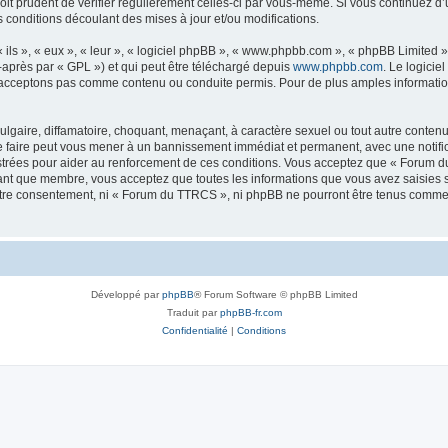
 soit prudent de vérifier régulièrement celles-ci par vous-même. Si vous continuez
 conditions découlant des mises à jour et/ou modifications.
ls », « eux », « leur », « logiciel phpBB », « www.phpbb.com », « phpBB Limited »,
-après par « GPL ») et qui peut être téléchargé depuis
www.phpbb.com
. Le logicie
acceptons pas comme contenu ou conduite permis. Pour de plus amples informations
lgaire, diffamatoire, choquant, menaçant, à caractère sexuel ou tout autre contenu 
 faire peut vous mener à un bannissement immédiat et permanent, avec une notificat
strées pour aider au renforcement de ces conditions. Vous acceptez que « Forum d
tant que membre, vous acceptez que toutes les informations que vous avez saisies
 votre consentement, ni « Forum du TTRCS », ni phpBB ne pourront être tenus comme
Développé par
phpBB
® Forum Software © phpBB Limited
Traduit par
phpBB-fr.com
Confidentialité
|
Conditions