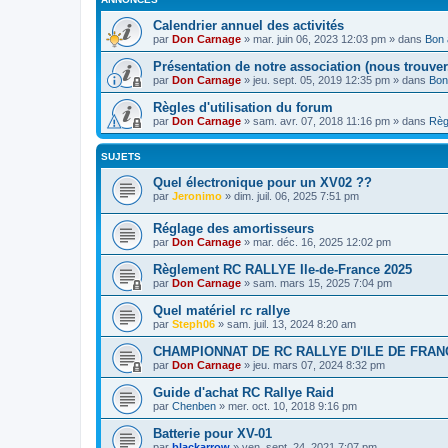
Calendrier annuel des activités
par
Don Carnage
»
mar. juin 06, 2023 12:03 pm
» dans
Bon 
Présentation de notre association (nous trouver,
par
Don Carnage
»
jeu. sept. 05, 2019 12:35 pm
» dans
Bon
Règles d'utilisation du forum
par
Don Carnage
»
sam. avr. 07, 2018 11:16 pm
» dans
Règ
SUJETS
Quel électronique pour un XV02 ??
par
Jeronimo
»
dim. juil. 06, 2025 7:51 pm
Réglage des amortisseurs
par
Don Carnage
»
mar. déc. 16, 2025 12:02 pm
Règlement RC RALLYE Ile-de-France 2025
par
Don Carnage
»
sam. mars 15, 2025 7:04 pm
Quel matériel rc rallye
par
Steph06
»
sam. juil. 13, 2024 8:20 am
CHAMPIONNAT DE RC RALLYE D'ILE DE FRANCE 2
par
Don Carnage
»
jeu. mars 07, 2024 8:32 pm
Guide d'achat RC Rallye Raid
par
Chenben
»
mer. oct. 10, 2018 9:16 pm
Batterie pour XV-01
par
blackarrow
»
ven. sept. 24, 2021 7:07 pm