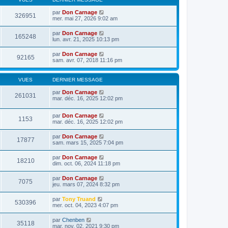
par
Don Carnage
326951
mer. mai 27, 2026 9:02 am
par
Don Carnage
165248
lun. avr. 21, 2025 10:13 pm
par
Don Carnage
92165
sam. avr. 07, 2018 11:16 pm
VUES
DERNIER MESSAGE
par
Don Carnage
261031
mar. déc. 16, 2025 12:02 pm
par
Don Carnage
1153
mar. déc. 16, 2025 12:02 pm
par
Don Carnage
17877
sam. mars 15, 2025 7:04 pm
par
Don Carnage
18210
dim. oct. 06, 2024 11:18 pm
par
Don Carnage
7075
jeu. mars 07, 2024 8:32 pm
par
Tony Truand
530396
mer. oct. 04, 2023 4:07 pm
par
Chenben
35118
mar. nov. 02, 2021 9:30 pm