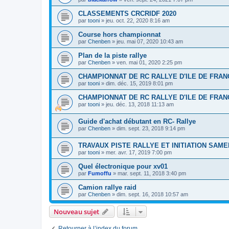
CLASSEMENTS CRCRIDF 2020
par
tooni
»
jeu. oct. 22, 2020 8:16 am
Course hors championnat
par
Chenben
»
jeu. mai 07, 2020 10:43 am
Plan de la piste rallye
par
Chenben
»
ven. mai 01, 2020 2:25 pm
CHAMPIONNAT DE RC RALLYE D'ILE DE FRAN
par
tooni
»
dim. déc. 15, 2019 8:01 pm
CHAMPIONNAT DE RC RALLYE D'ILE DE FRAN
par
tooni
»
jeu. déc. 13, 2018 11:13 am
Guide d'achat débutant en RC- Rallye
par
Chenben
»
dim. sept. 23, 2018 9:14 pm
TRAVAUX PISTE RALLYE ET INITIATION SAMED
par
tooni
»
mer. avr. 17, 2019 7:00 pm
Quel électronique pour xv01
par
Fumoffu
»
mar. sept. 11, 2018 3:40 pm
Camion rallye raid
par
Chenben
»
dim. sept. 16, 2018 10:57 am
Nouveau sujet
Retourner à l’index du forum