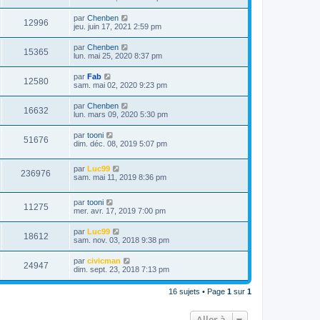
par
Chenben
12996
jeu. juin 17, 2021 2:59 pm
par
Chenben
15365
lun. mai 25, 2020 8:37 pm
par
Fab
12580
sam. mai 02, 2020 9:23 pm
par
Chenben
16632
lun. mars 09, 2020 5:30 pm
par
tooni
51676
dim. déc. 08, 2019 5:07 pm
par
Luc99
236976
sam. mai 11, 2019 8:36 pm
par
tooni
11275
mer. avr. 17, 2019 7:00 pm
par
Luc99
18612
sam. nov. 03, 2018 9:38 pm
par
civicman
24947
dim. sept. 23, 2018 7:13 pm
16 sujets • Page
1
sur
1
Aller à