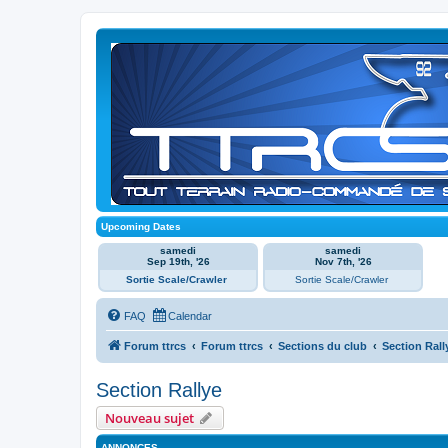
Upcoming Dates
samedi
samedi
Sep 19th, '26
Nov 7th, '26
Sortie Scale/Crawler
Sortie Scale/Crawler
FAQ
Calendar
Forum ttrcs
Forum ttrcs
Sections du club
Section Rall
Section Rallye
Nouveau sujet
ANNONCES