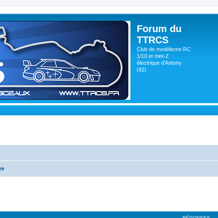
Forum du
TTRCS
Club de modélisme RC
1/10 et mini-Z
électrique d'Antony
(92)
ye
RÉPONSES