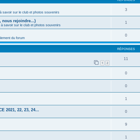
3
à savoir sur le club et photos souvenirs
 nous rejoindre...)
1
 à savoir sur le club et photos souvenirs
0
lement du forum
RÉPONSES
11
1
2
0
0
1
021, 22, 23, 24...
0
9
1