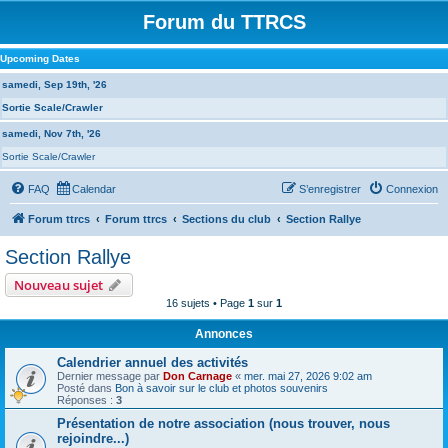
Forum du TTRCS
Upcoming Dates
samedi, Sep 19th, '26
Sortie Scale/Crawler
samedi, Nov 7th, '26
Sortie Scale/Crawler
FAQ
Calendar
S’enregistrer
Connexion
Forum ttrcs
Forum ttrcs
Sections du club
Section Rallye
Section Rallye
Nouveau sujet
16 sujets • Page
1
sur
1
Annonces
Calendrier annuel des activités
Dernier message par
Don Carnage
«
mer. mai 27, 2026 9:02 am
Posté dans
Bon à savoir sur le club et photos souvenirs
Réponses :
3
Présentation de notre association (nous trouver, nous
rejoindre...)