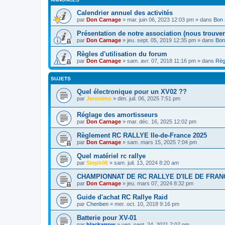
Calendrier annuel des activités
par
Don Carnage
»
mar. juin 06, 2023 12:03 pm
» dans
Bon 
Présentation de notre association (nous trouver,
par
Don Carnage
»
jeu. sept. 05, 2019 12:35 pm
» dans
Bon
Règles d'utilisation du forum
par
Don Carnage
»
sam. avr. 07, 2018 11:16 pm
» dans
Règ
SUJETS
Quel électronique pour un XV02 ??
par
Jeronimo
»
dim. juil. 06, 2025 7:51 pm
Réglage des amortisseurs
par
Don Carnage
»
mar. déc. 16, 2025 12:02 pm
Règlement RC RALLYE Ile-de-France 2025
par
Don Carnage
»
sam. mars 15, 2025 7:04 pm
Quel matériel rc rallye
par
Steph06
»
sam. juil. 13, 2024 8:20 am
CHAMPIONNAT DE RC RALLYE D'ILE DE FRANCE 2
par
Don Carnage
»
jeu. mars 07, 2024 8:32 pm
Guide d'achat RC Rallye Raid
par
Chenben
»
mer. oct. 10, 2018 9:16 pm
Batterie pour XV-01
par
blackarrow
»
ven. sept. 24, 2021 7:07 pm