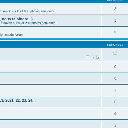
3
à savoir sur le club et photos souvenirs
 nous rejoindre...)
1
 à savoir sur le club et photos souvenirs
0
lement du forum
RÉPONSES
11
1
2
0
0
1
021, 22, 23, 24...
0
9
1