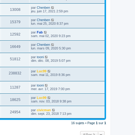
par
Chenben
13008
jeu. juin 17, 2021 2:59 pm
par
Chenben
15379
lun. mai 25, 2020 8:37 pm
par
Fab
12592
sam. mai 02, 2020 9:23 pm
par
Chenben
16649
lun. mars 09, 2020 5:30 pm
par
tooni
51812
dim. déc. 08, 2019 5:07 pm
par
Luc99
238832
sam. mai 11, 2019 8:36 pm
par
tooni
11287
mer. avr. 17, 2019 7:00 pm
par
Luc99
18625
sam. nov. 03, 2018 9:38 pm
par
civicman
24954
dim. sept. 23, 2018 7:13 pm
16 sujets • Page
1
sur
1
Aller à