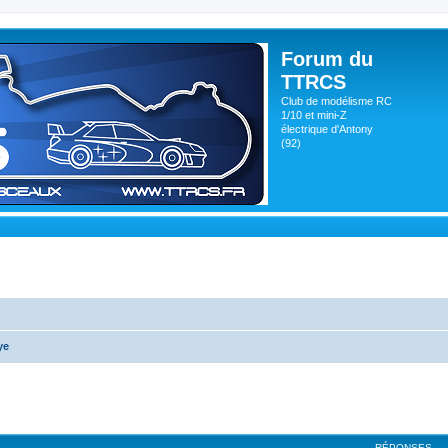
Forum du
TTRCS
Club de modélisme RC
1/10 et mini-Z
électrique d'Antony
(92)
ye
RÉPONSES