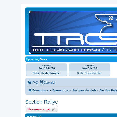
Upcoming Dates
samedi
samedi
Sep 19th, '26
Nov 7th, '26
Sortie Scale/Crawler
Sortie Scale/Crawler
FAQ
Calendar
Forum ttrcs
Forum ttrcs
Sections du club
Section Rall
Section Rallye
Nouveau sujet
ANNONCES