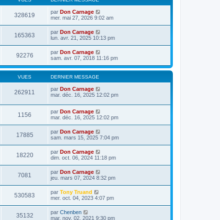
par
Don Carnage
328619
mer. mai 27, 2026 9:02 am
par
Don Carnage
165363
lun. avr. 21, 2025 10:13 pm
par
Don Carnage
92276
sam. avr. 07, 2018 11:16 pm
VUES
DERNIER MESSAGE
par
Don Carnage
262911
mar. déc. 16, 2025 12:02 pm
par
Don Carnage
1156
mar. déc. 16, 2025 12:02 pm
par
Don Carnage
17885
sam. mars 15, 2025 7:04 pm
par
Don Carnage
18220
dim. oct. 06, 2024 11:18 pm
par
Don Carnage
7081
jeu. mars 07, 2024 8:32 pm
par
Tony Truand
530583
mer. oct. 04, 2023 4:07 pm
par
Chenben
35132
mar. nov. 02, 2021 9:30 pm