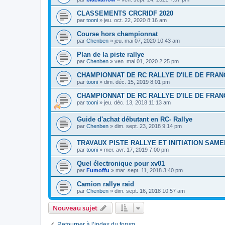
CLASSEMENTS CRCRIDF 2020
par
tooni
»
jeu. oct. 22, 2020 8:16 am
Course hors championnat
par
Chenben
»
jeu. mai 07, 2020 10:43 am
Plan de la piste rallye
par
Chenben
»
ven. mai 01, 2020 2:25 pm
CHAMPIONNAT DE RC RALLYE D'ILE DE FRAN
par
tooni
»
dim. déc. 15, 2019 8:01 pm
CHAMPIONNAT DE RC RALLYE D'ILE DE FRAN
par
tooni
»
jeu. déc. 13, 2018 11:13 am
Guide d'achat débutant en RC- Rallye
par
Chenben
»
dim. sept. 23, 2018 9:14 pm
TRAVAUX PISTE RALLYE ET INITIATION SAMED
par
tooni
»
mer. avr. 17, 2019 7:00 pm
Quel électronique pour xv01
par
Fumoffu
»
mar. sept. 11, 2018 3:40 pm
Camion rallye raid
par
Chenben
»
dim. sept. 16, 2018 10:57 am
Nouveau sujet
Retourner à l’index du forum