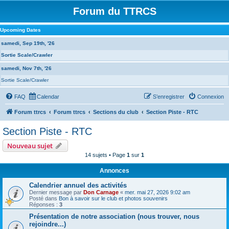
Forum du TTRCS
Upcoming Dates
samedi, Sep 19th, '26
Sortie Scale/Crawler
samedi, Nov 7th, '26
Sortie Scale/Crawler
FAQ
Calendar
S’enregistrer
Connexion
Forum ttrcs
Forum ttrcs
Sections du club
Section Piste - RTC
Section Piste - RTC
Nouveau sujet
14 sujets • Page
1
sur
1
Annonces
Calendrier annuel des activités
Dernier message par
Don Carnage
«
mer. mai 27, 2026 9:02 am
Posté dans
Bon à savoir sur le club et photos souvenirs
Réponses :
3
Présentation de notre association (nous trouver, nous
rejoindre...)