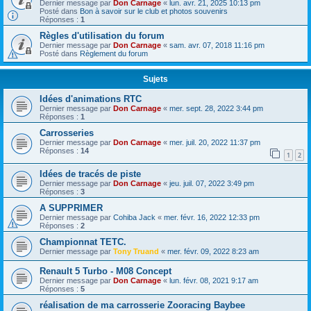
Dernier message par
Don Carnage
«
lun. avr. 21, 2025 10:13 pm
Posté dans
Bon à savoir sur le club et photos souvenirs
Réponses :
1
Règles d'utilisation du forum
Dernier message par
Don Carnage
«
sam. avr. 07, 2018 11:16 pm
Posté dans
Règlement du forum
Sujets
Idées d'animations RTC
Dernier message par
Don Carnage
«
mer. sept. 28, 2022 3:44 pm
Réponses :
1
Carrosseries
Dernier message par
Don Carnage
«
mer. juil. 20, 2022 11:37 pm
Réponses :
14
1
2
Idées de tracés de piste
Dernier message par
Don Carnage
«
jeu. juil. 07, 2022 3:49 pm
Réponses :
3
A SUPPRIMER
Dernier message par
Cohiba Jack
«
mer. févr. 16, 2022 12:33 pm
Réponses :
2
Championnat TETC.
Dernier message par
Tony Truand
«
mer. févr. 09, 2022 8:23 am
Renault 5 Turbo - M08 Concept
Dernier message par
Don Carnage
«
lun. févr. 08, 2021 9:17 am
Réponses :
5
réalisation de ma carrosserie Zooracing Baybee