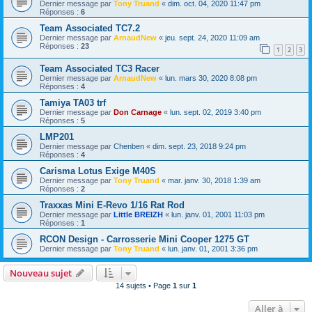
Dernier message par
Tony Truand
«
dim. oct. 04, 2020 11:47 pm
Réponses :
6
Team Associated TC7.2
Dernier message par
ArnaudNew
«
jeu. sept. 24, 2020 11:09 am
Réponses :
23
1
2
3
Team Associated TC3 Racer
Dernier message par
ArnaudNew
«
lun. mars 30, 2020 8:08 pm
Réponses :
4
Tamiya TA03 trf
Dernier message par
Don Carnage
«
lun. sept. 02, 2019 3:40 pm
Réponses :
5
LMP201
Dernier message par
Chenben
«
dim. sept. 23, 2018 9:24 pm
Réponses :
4
Carisma Lotus Exige M40S
Dernier message par
Tony Truand
«
mar. janv. 30, 2018 1:39 am
Réponses :
2
Traxxas Mini E-Revo 1/16 Rat Rod
Dernier message par
Little BREIZH
«
lun. janv. 01, 2001 11:03 pm
Réponses :
1
RCON Design - Carrosserie Mini Cooper 1275 GT
Dernier message par
Tony Truand
«
lun. janv. 01, 2001 3:36 pm
Nouveau sujet
14 sujets • Page
1
sur
1
Aller à