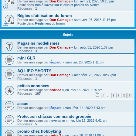
Dernier message par
Don Carnage
«
lun. avr. 21, 2025 10:13 pm
Posté dans
Bon à savoir sur le club et photos souvenirs
Réponses :
1
Règles d'utilisation du forum
Dernier message par
Don Carnage
«
sam. avr. 07, 2018 11:16 pm
Posté dans
Règlement du forum
Sujets
Magasins modelismes
Dernier message par
Don Carnage
«
lun. août 31, 2020 1:37 pm
Réponses :
3
mini GLR
Dernier message par
léopard
«
sam. juil. 26, 2025 1:11 pm
AQ LIPO SHORTY
Dernier message par
Don Carnage
«
mer. févr. 23, 2022 10:53 pm
Réponses :
1
petites annonces
Dernier message par
cedric2
«
jeu. mai 13, 2021 2:15 pm
Réponses :
107
1
8
9
10
11
…
accus
Dernier message par
léopard
«
ven. févr. 14, 2020 7:43 pm
Protection châssis commande groupée
Dernier message par
nevenarim
«
mer. juin 12, 2019 9:41 am
Réponses :
5
promo chez hobbyking
Dernier message par
cedric2
«
lun. mars 18, 2019 11:08 pm