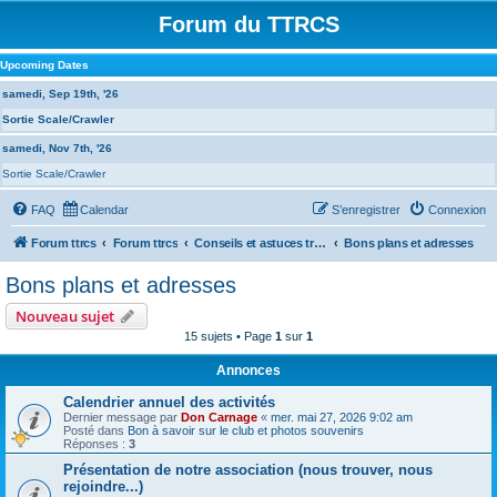
Forum du TTRCS
Upcoming Dates
samedi, Sep 19th, '26
Sortie Scale/Crawler
samedi, Nov 7th, '26
Sortie Scale/Crawler
FAQ
Calendar
S’enregistrer
Connexion
Forum ttrcs
Forum ttrcs
Conseils et astuces transverses à toutes les sections
Bons plans et adresses
Bons plans et adresses
Nouveau sujet
15 sujets • Page
1
sur
1
Annonces
Calendrier annuel des activités
Dernier message par
Don Carnage
«
mer. mai 27, 2026 9:02 am
Posté dans
Bon à savoir sur le club et photos souvenirs
Réponses :
3
Présentation de notre association (nous trouver, nous
rejoindre...)