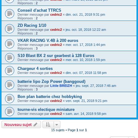
Réponses :
2
Conseil d'achat TTRCS
Dernier message par
cedric2
«
dim. oct. 21, 2018 9:31 pm
Réponses :
2
ZD Racing 1/10
Dernier message par
cedric2
«
jeu. oct. 18, 2018 12:22 am
Réponses :
2
VKAR RACING V.4B à 200 euros
Dernier message par
cedric2
«
mer. oct. 17, 2018 1:44 pm
Réponses :
3
S10 Blast BX 2 sur gearbest à 128 Euros
Dernier message par
cedric2
«
mer. oct. 10, 2018 1:59 pm
Chargeur 4 sorties
Dernier message par
cedric2
«
dim. oct. 07, 2018 11:58 pm
batterie lipo Zop Power (banggoud)
Dernier message par
Little BREIZH
«
jeu. sept. 27, 2018 7:46 am
Réponses :
3
Bon plan batterie chez hobbyking
Dernier message par
cedric2
«
ven. sept. 21, 2018 9:21 pm
tourne-vis electique miniature
Dernier message par
cedric2
«
sam. avr. 14, 2018 9:58 pm
Nouveau sujet
15 sujets • Page
1
sur
1