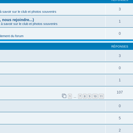
3
à savoir sur le club et photos souvenirs
 nous rejoindre...)
1
 à savoir sur le club et photos souvenirs
0
lement du forum
RÉPONSES
3
0
1
107
1
7
8
9
10
11
…
0
5
2