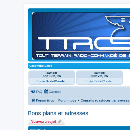
Upcoming Dates
samedi
samedi
Sep 19th, '26
Nov 7th, '26
Sortie Scale/Crawler
Sortie Scale/Crawler
FAQ
Calendar
Forum ttrcs
Forum ttrcs
Conseils et astuces transverses 
Bons plans et adresses
Nouveau sujet
ANNONCES