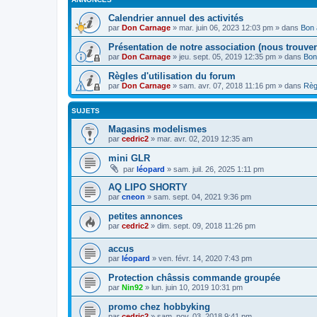
Calendrier annuel des activités
par
Don Carnage
»
mar. juin 06, 2023 12:03 pm
» dans
Bon 
Présentation de notre association (nous trouver,
par
Don Carnage
»
jeu. sept. 05, 2019 12:35 pm
» dans
Bon
Règles d'utilisation du forum
par
Don Carnage
»
sam. avr. 07, 2018 11:16 pm
» dans
Règ
SUJETS
Magasins modelismes
par
cedric2
»
mar. avr. 02, 2019 12:35 am
mini GLR
par
léopard
»
sam. juil. 26, 2025 1:11 pm
AQ LIPO SHORTY
par
cneon
»
sam. sept. 04, 2021 9:36 pm
petites annonces
par
cedric2
»
dim. sept. 09, 2018 11:26 pm
accus
par
léopard
»
ven. févr. 14, 2020 7:43 pm
Protection châssis commande groupée
par
Nin92
»
lun. juin 10, 2019 10:31 pm
promo chez hobbyking
par
cedric2
»
sam. nov. 03, 2018 9:41 pm