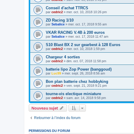
Conseil d'achat TTRCS
par
cedric2
»
mer. oct. 10, 2018 10:26 pm
ZD Racing 1/10
par
Sebalice
»
mer. oct. 17, 2018 9:55 am
VKAR RACING V.4B à 200 euros
par
Sebalice
»
mer. oct. 17, 2018 11:47 am
S10 Blast BX 2 sur gearbest à 128 Euros
par
cedric2
»
mer. oct. 10, 2018 1:59 pm
Chargeur 4 sorties
par
cedric2
»
dim. oct. 07, 2018 11:58 pm
batterie lipo Zop Power (banggoud)
par
Luc99
»
mer. sept. 26, 2018 8:56 am
Bon plan batterie chez hobbyking
par
cedric2
»
ven. sept. 21, 2018 9:21 pm
tourne-vis electique miniature
par
cedric2
»
sam. avr. 14, 2018 9:58 pm
Nouveau sujet
Retourner à l’index du forum
PERMISSIONS DU FORUM