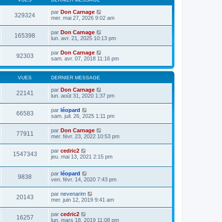
par
Don Carnage
329324
mer. mai 27, 2026 9:02 am
par
Don Carnage
165398
lun. avr. 21, 2025 10:13 pm
par
Don Carnage
92303
sam. avr. 07, 2018 11:16 pm
VUES
DERNIER MESSAGE
par
Don Carnage
22141
lun. août 31, 2020 1:37 pm
par
léopard
66583
sam. juil. 26, 2025 1:11 pm
par
Don Carnage
77911
mer. févr. 23, 2022 10:53 pm
par
cedric2
1547343
jeu. mai 13, 2021 2:15 pm
par
léopard
9838
ven. févr. 14, 2020 7:43 pm
par
nevenarim
20143
mer. juin 12, 2019 9:41 am
par
cedric2
16257
lun. mars 18, 2019 11:08 pm