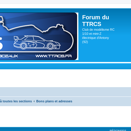
Forum du
TTRCS
Club de modélisme RC
1/10 et mini-Z
électrique d'Antony
(92)
à toutes les sections
Bons plans et adresses
RÉPONSES