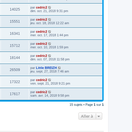
par
cedric2
14025
dim. oct. 21, 2018 9:31 pm
par
cedric2
15551
jeu. oct. 18, 2018 12:22 am
par
cedric2
16341
mer. oct. 17, 2018 1:44 pm
par
cedric2
15712
mer. oct. 10, 2018 1:59 pm
par
cedric2
18144
dim. oct. 07, 2018 11:58 pm
par
Little BREIZH
26509
jeu. sept. 27, 2018 7:46 am
par
cedric2
17322
ven. sept. 21, 2018 9:21 pm
par
cedric2
17617
sam. avr. 14, 2018 9:58 pm
15 sujets • Page
1
sur
1
Aller à