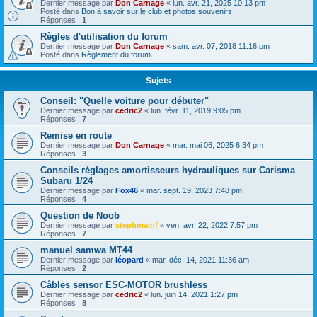
Dernier message par
Don Carnage
«
lun. avr. 21, 2025 10:13 pm
Posté dans
Bon à savoir sur le club et photos souvenirs
Réponses :
1
Règles d'utilisation du forum
Dernier message par
Don Carnage
«
sam. avr. 07, 2018 11:16 pm
Posté dans
Règlement du forum
Sujets
Conseil: "Quelle voiture pour débuter"
Dernier message par
cedric2
«
lun. févr. 11, 2019 9:05 pm
Réponses :
7
Remise en route
Dernier message par
Don Carnage
«
mar. mai 06, 2025 6:34 pm
Réponses :
3
Conseils réglages amortisseurs hydrauliques sur Carisma
Subaru 1/24
Dernier message par
Fox46
«
mar. sept. 19, 2023 7:48 pm
Réponses :
4
Question de Noob
Dernier message par
stephmainf
«
ven. avr. 22, 2022 7:57 pm
Réponses :
7
manuel samwa MT44
Dernier message par
léopard
«
mar. déc. 14, 2021 11:36 am
Réponses :
2
Câbles sensor ESC-MOTOR brushless
Dernier message par
cedric2
«
lun. juin 14, 2021 1:27 pm
Réponses :
8