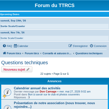
Forum du TTRCS
Upcoming Dates
samedi, Sep 19th, '26
Sortie Scale/Crawler
samedi, Nov 7th, '26
Sortie Scale/Crawler
FAQ
Calendar
S’enregistrer
Connexion
Forum ttrcs
Forum ttrcs
Conseils et astuces transverses à toutes les sections
Questions techniques
Questions techniques
Nouveau sujet
22 sujets • Page
1
sur
1
Annonces
Calendrier annuel des activités
Dernier message par
Don Carnage
«
mer. mai 27, 2026 9:02 am
Posté dans
Bon à savoir sur le club et photos souvenirs
Réponses :
3
Présentation de notre association (nous trouver, nous
rejoindre...)