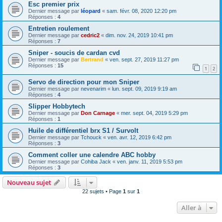
Esc premier prix
Dernier message par
léopard
«
sam. févr. 08, 2020 12:20 pm
Réponses :
4
Entretien roulement
Dernier message par
cedric2
«
dim. nov. 24, 2019 10:41 pm
Réponses :
7
Sniper - soucis de cardan cvd
Dernier message par
Bertrand
«
ven. sept. 27, 2019 11:27 pm
Réponses :
15
1
2
Servo de direction pour mon Sniper
Dernier message par
nevenarim
«
lun. sept. 09, 2019 9:19 am
Réponses :
4
Slipper Hobbytech
Dernier message par
Don Carnage
«
mer. sept. 04, 2019 5:29 pm
Réponses :
1
Huile de différentiel brx S1 / Survolt
Dernier message par
Tchouck
«
ven. avr. 12, 2019 6:42 pm
Réponses :
3
Comment coller une calendre ABC hobby
Dernier message par
Cohiba Jack
«
ven. janv. 11, 2019 5:53 pm
Réponses :
3
Nouveau sujet
22 sujets • Page
1
sur
1
Aller à