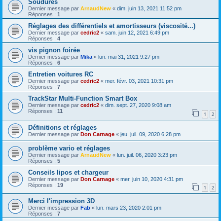
Soudures
Dernier message par
ArnaudNew
«
dim. juin 13, 2021 11:52 pm
Réponses :
1
Réglages des différentiels et amortisseurs (viscosité...)
Dernier message par
cedric2
«
sam. juin 12, 2021 6:49 pm
Réponses :
4
vis pignon foirée
Dernier message par
Mika
«
lun. mai 31, 2021 9:27 pm
Réponses :
6
Entretien voitures RC
Dernier message par
cedric2
«
mer. févr. 03, 2021 10:31 pm
Réponses :
7
TrackStar Multi-Function Smart Box
Dernier message par
cedric2
«
dim. sept. 27, 2020 9:08 am
Réponses :
11
1
2
Définitions et réglages
Dernier message par
Don Carnage
«
jeu. juil. 09, 2020 6:28 pm
problème vario et réglages
Dernier message par
ArnaudNew
«
lun. juil. 06, 2020 3:23 pm
Réponses :
5
Conseils lipos et chargeur
Dernier message par
Don Carnage
«
mer. juin 10, 2020 4:31 pm
Réponses :
19
1
2
Merci l'impression 3D
Dernier message par
Fab
«
lun. mars 23, 2020 2:01 pm
Réponses :
7