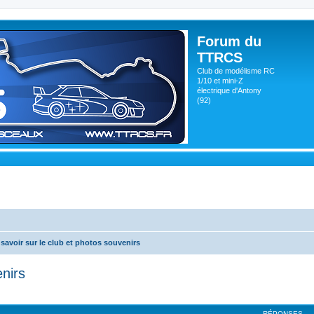
Forum du
TTRCS
Club de modélisme RC
1/10 et mini-Z
électrique d'Antony
(92)
savoir sur le club et photos souvenirs
enirs
RÉPONSES