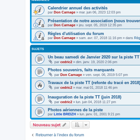
Calendrier annuel des activités
par
Don Carnage
»
mar. juin 06, 2023 12:03 pm
Présentation de notre association (nous trouver,
par
Don Carnage
»
jeu. sept. 05, 2019 12:35 pm
Règles d'utilisation du forum
par
Don Carnage
»
sam. avr. 07, 2018 11:16 pm
» dans
Règ
SUJETS
Un beau samedi de Janvier 2020 sur la piste TT
par
cedric2
»
dim. janv. 19, 2020 2:06 pm
Photos souvenirs, faits marquants
par
Don Carnage
»
ven. sept. 06, 2019 5:07 pm
Travaux de la piste TT (refonte du tracé en 2018
par
cedric2
»
mar. mai 01, 2018 11:46 pm
Inauguration de la piste TT (juin 2018)
par
cedric2
»
lun. juin 04, 2018 11:27 pm
Photos aériennes de la piste
par
Little BREIZH
»
lun. janv. 01, 2001 9:21 pm
Nouveau sujet
Retourner à l’index du forum