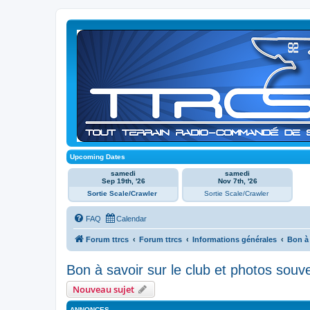
Upcoming Dates
samedi
samedi
Sep 19th, '26
Nov 7th, '26
Sortie Scale/Crawler
Sortie Scale/Crawler
FAQ
Calendar
Forum ttrcs
Forum ttrcs
Informations générales
Bon à 
Bon à savoir sur le club et photos souv
Nouveau sujet
ANNONCES