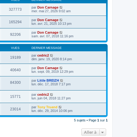
par
Don Carnage
327773
mer. mai 27, 2026 9:02 am
par
Don Carnage
165294
lun. avr. 21, 2025 10:13 pm
par
Don Carnage
92206
sam. avr. 07, 2018 11:16 pm
VUES
DERNIER MESSAGE
par
cedric2
19189
dim. janv. 19, 2020 8:14 pm
par
Don Carnage
40640
lun. sept. 09, 2019 12:29 pm
par
Little BREIZH
84300
lun. déc. 17, 2018 7:17 pm
par
cedric2
15771
lun. juin 04, 2018 11:27 pm
par
Tony Truand
23014
lun. déc. 29, 2014 10:06 pm
5 sujets • Page
1
sur
1
Aller à