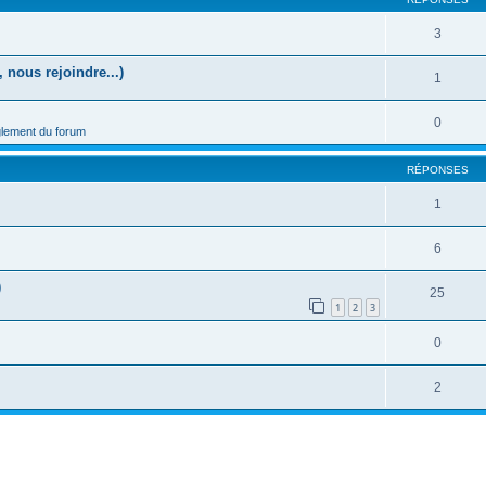
3
 nous rejoindre...)
1
0
lement du forum
RÉPONSES
1
6
)
25
1
2
3
0
2