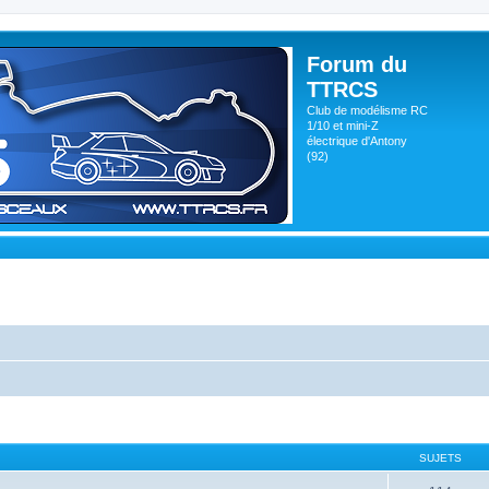
Forum du
TTRCS
Club de modélisme RC
1/10 et mini-Z
électrique d'Antony
(92)
SUJETS