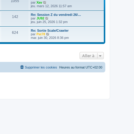
1055
V
par
Xav
o
jeu. mars 12, 2026 11:57 am
i
r
Re: Session Z du vendredi 26/…
142
l
V
par
JU92
e
o
jeu. juin 25, 2026 1:32 pm
d
i
e
r
Re: Sortie Scale/Crawler
r
624
l
V
par
Pat78
n
e
o
mar. juin 30, 2026 8:36 pm
i
d
i
e
e
r
r
r
l
m
n
e
e
i
Aller à
d
s
e
e
s
r
r
a
m
n
g
Supprimer les cookies
Heures au format
UTC+02:00
e
i
e
s
e
s
r
a
m
g
e
e
s
s
a
g
e