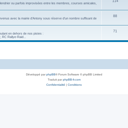
114
lendrier ou parfois improvisées entre les membres, courses amicales,
88
nvenus avec la mairie d'Antony sous réserve d'un nombre suffisant de
71
oulant en dehors de nos pistes :
, RC Rallye-Raid...
Développé par
phpBB
® Forum Software © phpBB Limited
Traduit par
phpBB-fr.com
Confidentialité
|
Conditions