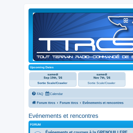
Upcoming Dates
samedi
samedi
Sep 19th, '26
Nov 7th, '26
Sortie Scale/Crawler
Sortie Scale/Crawler
FAQ
Calendar
Forum ttrcs
Forum ttrcs
Evénements et rencontres
Evénements et rencontres
FORUM
Événements et courses à la GRENOUILLERE