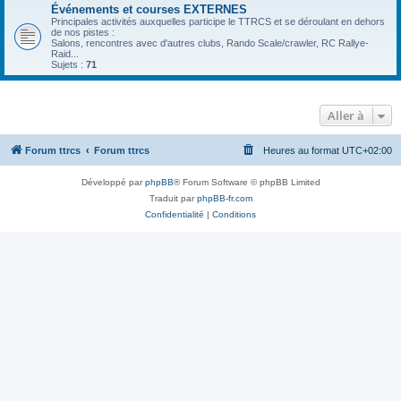
Événements et courses EXTERNES
Principales activités auxquelles participe le TTRCS et se déroulant en dehors
de nos pistes :
Salons, rencontres avec d'autres clubs, Rando Scale/crawler, RC Rallye-
Raid...
Sujets :
71
Aller à
Forum ttrcs
Forum ttrcs
Heures au format
UTC+02:00
Développé par
phpBB
® Forum Software © phpBB Limited
Traduit par
phpBB-fr.com
Confidentialité
|
Conditions