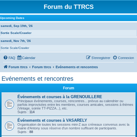
Forum du TTRCS
Upcoming Dates
samedi, Sep 19th, '26
Sortie Scale/Crawler
samedi, Nov 7th, '26
Sortie Scale/Crawler
FAQ
Calendar
S’enregistrer
Connexion
Forum ttrcs
Forum ttrcs
Evénements et rencontres
Evénements et rencontres
Forum
Événements et courses à la GRENOUILLERE
Principaux événements, courses, rencontres... prévus au calendrier ou
parfois improvisées entre les membres, courses amicales, sessions à thèmes
(Vintage, soirée TT-PIZZA...), etc.
Sujets :
114
Événements et courses à VASARELY
Organisation de toutes les sessions mini-Z aux créneaux convenus avec la
mairie d'Antony sous réserve d'un nombre suffisant de participants.
Sujets :
88