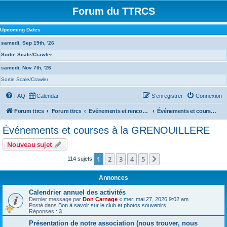
Forum du TTRCS
Upcoming Dates
samedi, Sep 19th, '26
Sortie Scale/Crawler
samedi, Nov 7th, '26
Sortie Scale/Crawler
FAQ
Calendar
S’enregistrer
Connexion
Forum ttrcs
Forum ttrcs
Evénements et rencontres
Événements et courses à la GRENOUILLERE
Événements et courses à la GRENOUILLERE
Nouveau sujet
1
2
3
4
5
Suivante
114 sujets
Annonces
Calendrier annuel des activités
Dernier message par
Don Carnage
«
mer. mai 27, 2026 9:02 am
Posté dans
Bon à savoir sur le club et photos souvenirs
Réponses :
3
Présentation de notre association (nous trouver, nous