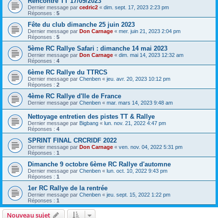
Rencontre TT 17/09/2023
Dernier message par
cedric2
«
dim. sept. 17, 2023 2:23 pm
Réponses :
5
Fête du club dimanche 25 juin 2023
Dernier message par
Don Carnage
«
mer. juin 21, 2023 2:04 pm
Réponses :
5
5ème RC Rallye Safari : dimanche 14 mai 2023
Dernier message par
Don Carnage
«
dim. mai 14, 2023 12:32 am
Réponses :
4
6ème RC Rallye du TTRCS
Dernier message par
Chenben
«
jeu. avr. 20, 2023 10:12 pm
Réponses :
2
4ème RC Rallye d'Ile de France
Dernier message par
Chenben
«
mar. mars 14, 2023 9:48 am
Nettoyage entretien des pistes TT & Rallye
Dernier message par
Bigbang
«
lun. nov. 21, 2022 4:47 pm
Réponses :
4
SPRINT FINAL CRCRIDF 2022
Dernier message par
Don Carnage
«
ven. nov. 04, 2022 5:31 pm
Réponses :
1
Dimanche 9 octobre 6ème RC Rallye d'automne
Dernier message par
Chenben
«
lun. oct. 10, 2022 9:43 pm
Réponses :
1
1er RC Rallye de la rentrée
Dernier message par
Chenben
«
jeu. sept. 15, 2022 1:22 pm
Réponses :
1
Nouveau sujet