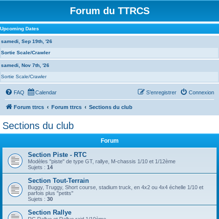
Forum du TTRCS
Upcoming Dates
samedi, Sep 19th, '26
Sortie Scale/Crawler
samedi, Nov 7th, '26
Sortie Scale/Crawler
FAQ
Calendar
S’enregistrer
Connexion
Forum ttrcs
Forum ttrcs
Sections du club
Sections du club
Forum
Section Piste - RTC
Modèles "piste" de type GT, rallye, M-chassis 1/10 et 1/12ème
Sujets :
14
Section Tout-Terrain
Buggy, Truggy, Short course, stadium truck, en 4x2 ou 4x4 échelle 1/10 et
parfois plus "petits"
Sujets :
30
Section Rallye