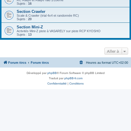
RC Rallye et Rallye raid 1/10ème
Sujets :
16
Section Crawler
Scale & Crawler (trial 4x4 et randonnée RC)
Sujets :
20
Section Mini-Z
Activités Mini-Z piste à VASARELY sur piste RCP KYOSHO
Sujets :
13
Aller à
Forum ttrcs
Forum ttrcs
Heures au format
UTC+02:00
Développé par
phpBB
® Forum Software © phpBB Limited
Traduit par
phpBB-fr.com
Confidentialité
|
Conditions