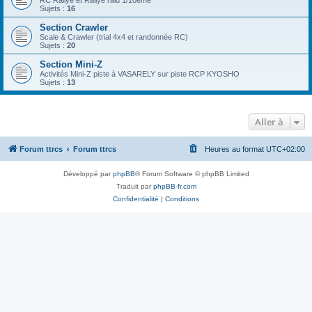
RC Rallye et Rallye raid 1/10ème
Sujets :
16
Section Crawler
Scale & Crawler (trial 4x4 et randonnée RC)
Sujets :
20
Section Mini-Z
Activités Mini-Z piste à VASARELY sur piste RCP KYOSHO
Sujets :
13
Aller à
Forum ttrcs
Forum ttrcs
Heures au format
UTC+02:00
Développé par
phpBB
® Forum Software © phpBB Limited
Traduit par
phpBB-fr.com
Confidentialité
|
Conditions