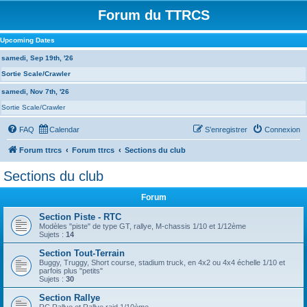
Forum du TTRCS
Upcoming Dates
samedi, Sep 19th, '26
Sortie Scale/Crawler
samedi, Nov 7th, '26
Sortie Scale/Crawler
FAQ
Calendar
S’enregistrer
Connexion
Forum ttrcs
Forum ttrcs
Sections du club
Sections du club
Forum
Section Piste - RTC
Modèles "piste" de type GT, rallye, M-chassis 1/10 et 1/12ème
Sujets :
14
Section Tout-Terrain
Buggy, Truggy, Short course, stadium truck, en 4x2 ou 4x4 échelle 1/10 et
parfois plus "petits"
Sujets :
30
Section Rallye