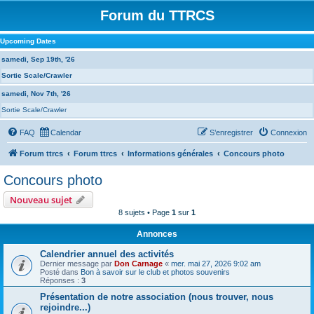
Forum du TTRCS
Upcoming Dates
samedi, Sep 19th, '26
Sortie Scale/Crawler
samedi, Nov 7th, '26
Sortie Scale/Crawler
FAQ
Calendar
S’enregistrer
Connexion
Forum ttrcs
Forum ttrcs
Informations générales
Concours photo
Concours photo
Nouveau sujet
8 sujets • Page
1
sur
1
Annonces
Calendrier annuel des activités
Dernier message par
Don Carnage
«
mer. mai 27, 2026 9:02 am
Posté dans
Bon à savoir sur le club et photos souvenirs
Réponses :
3
Présentation de notre association (nous trouver, nous
rejoindre...)