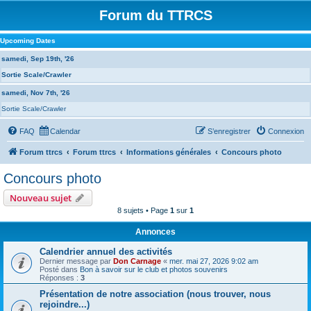
Forum du TTRCS
Upcoming Dates
samedi, Sep 19th, '26
Sortie Scale/Crawler
samedi, Nov 7th, '26
Sortie Scale/Crawler
FAQ
Calendar
S’enregistrer
Connexion
Forum ttrcs
Forum ttrcs
Informations générales
Concours photo
Concours photo
Nouveau sujet
8 sujets • Page
1
sur
1
Annonces
Calendrier annuel des activités
Dernier message par
Don Carnage
«
mer. mai 27, 2026 9:02 am
Posté dans
Bon à savoir sur le club et photos souvenirs
Réponses :
3
Présentation de notre association (nous trouver, nous
rejoindre...)