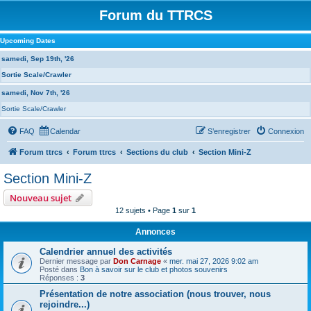
Forum du TTRCS
Upcoming Dates
samedi, Sep 19th, '26
Sortie Scale/Crawler
samedi, Nov 7th, '26
Sortie Scale/Crawler
FAQ
Calendar
S’enregistrer
Connexion
Forum ttrcs
Forum ttrcs
Sections du club
Section Mini-Z
Section Mini-Z
Nouveau sujet
12 sujets • Page
1
sur
1
Annonces
Calendrier annuel des activités
Dernier message par
Don Carnage
«
mer. mai 27, 2026 9:02 am
Posté dans
Bon à savoir sur le club et photos souvenirs
Réponses :
3
Présentation de notre association (nous trouver, nous
rejoindre...)