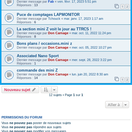
Dernier message par
Fab
«
ven. févr. 17, 2023 5:51 pm
Réponses :
13
1
2
Puce de comptages LAPMONITOR
Dernier message par
Tchouck
«
mar. janv. 17, 2023 1:17 am
Réponses :
6
La section mini Z voit le jour au TTRCS !
Dernier message par
Don Carnage
«
mar. oct. 11, 2022 11:24 pm
Réponses :
8
Bons plans / occasions.mini z
Dernier message par
Don Carnage
«
mer. oct. 05, 2022 10:27 pm
Associated Nano Sport
Dernier message par
Don Carnage
«
mer. sept. 28, 2022 3:22 pm
Réponses :
1
commande des mini Z
Dernier message par
Don Carnage
«
lun. juin 20, 2022 8:30 am
Réponses :
14
1
2
Nouveau sujet
12 sujets • Page
1
sur
1
Aller à
PERMISSIONS DU FORUM
Vous
ne pouvez pas
poster de nouveaux sujets
Vous
ne pouvez pas
répondre aux sujets
Vous
ne pouvez pas
modifier vos messages