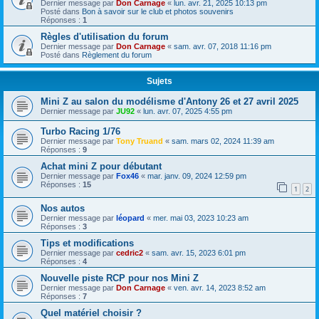
Dernier message par
Don Carnage
«
lun. avr. 21, 2025 10:13 pm
Posté dans
Bon à savoir sur le club et photos souvenirs
Réponses :
1
Règles d'utilisation du forum
Dernier message par
Don Carnage
«
sam. avr. 07, 2018 11:16 pm
Posté dans
Règlement du forum
Sujets
Mini Z au salon du modélisme d'Antony 26 et 27 avril 2025
Dernier message par
JU92
«
lun. avr. 07, 2025 4:55 pm
Turbo Racing 1/76
Dernier message par
Tony Truand
«
sam. mars 02, 2024 11:39 am
Réponses :
9
Achat mini Z pour débutant
Dernier message par
Fox46
«
mar. janv. 09, 2024 12:59 pm
Réponses :
15
1
2
Nos autos
Dernier message par
léopard
«
mer. mai 03, 2023 10:23 am
Réponses :
3
Tips et modifications
Dernier message par
cedric2
«
sam. avr. 15, 2023 6:01 pm
Réponses :
4
Nouvelle piste RCP pour nos Mini Z
Dernier message par
Don Carnage
«
ven. avr. 14, 2023 8:52 am
Réponses :
7
Quel matériel choisir ?