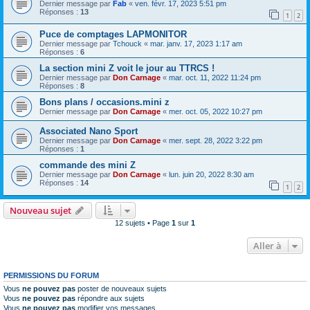
Dernier message par
Fab
«
ven. févr. 17, 2023 5:51 pm
Réponses :
13
1
2
Puce de comptages LAPMONITOR
Dernier message par
Tchouck
«
mar. janv. 17, 2023 1:17 am
Réponses :
6
La section mini Z voit le jour au TTRCS !
Dernier message par
Don Carnage
«
mar. oct. 11, 2022 11:24 pm
Réponses :
8
Bons plans / occasions.mini z
Dernier message par
Don Carnage
«
mer. oct. 05, 2022 10:27 pm
Associated Nano Sport
Dernier message par
Don Carnage
«
mer. sept. 28, 2022 3:22 pm
Réponses :
1
commande des mini Z
Dernier message par
Don Carnage
«
lun. juin 20, 2022 8:30 am
Réponses :
14
1
2
Nouveau sujet
12 sujets • Page
1
sur
1
Aller à
PERMISSIONS DU FORUM
Vous
ne pouvez pas
poster de nouveaux sujets
Vous
ne pouvez pas
répondre aux sujets
Vous
ne pouvez pas
modifier vos messages