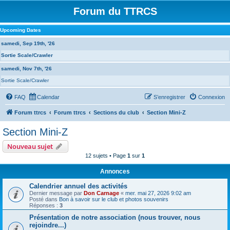
Forum du TTRCS
Upcoming Dates
samedi, Sep 19th, '26
Sortie Scale/Crawler
samedi, Nov 7th, '26
Sortie Scale/Crawler
FAQ
Calendar
S’enregistrer
Connexion
Forum ttrcs
Forum ttrcs
Sections du club
Section Mini-Z
Section Mini-Z
Nouveau sujet
12 sujets • Page
1
sur
1
Annonces
Calendrier annuel des activités
Dernier message par
Don Carnage
«
mer. mai 27, 2026 9:02 am
Posté dans
Bon à savoir sur le club et photos souvenirs
Réponses :
3
Présentation de notre association (nous trouver, nous
rejoindre...)