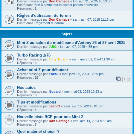
Dernier message par
Don Carnage
«
lun. avr. 21, 2025 10:13 pm
Posté dans
Bon à savoir sur le club et photos souvenirs
Réponses :
1
Règles d'utilisation du forum
Dernier message par
Don Carnage
«
sam. avr. 07, 2018 11:16 pm
Posté dans
Règlement du forum
Sujets
Mini Z au salon du modélisme d'Antony 26 et 27 avril 2025
Dernier message par
JU92
«
lun. avr. 07, 2025 4:55 pm
Turbo Racing 1/76
Dernier message par
Tony Truand
«
sam. mars 02, 2024 11:39 am
Réponses :
9
Achat mini Z pour débutant
Dernier message par
Fox46
«
mar. janv. 09, 2024 12:59 pm
Réponses :
15
1
2
Nos autos
Dernier message par
léopard
«
mer. mai 03, 2023 10:23 am
Réponses :
3
Tips et modifications
Dernier message par
cedric2
«
sam. avr. 15, 2023 6:01 pm
Réponses :
4
Nouvelle piste RCP pour nos Mini Z
Dernier message par
Don Carnage
«
ven. avr. 14, 2023 8:52 am
Réponses :
7
Quel matériel choisir ?