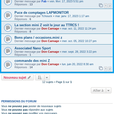
Dernier message par
Fab
«
ven. févr. 17, 2023 5:51 pm
Réponses :
13
1
2
Puce de comptages LAPMONITOR
Dernier message par
Tchouck
«
mar. janv. 17, 2023 1:17 am
Réponses :
6
La section mini Z voit le jour au TTRCS !
Dernier message par
Don Carnage
«
mar. oct. 11, 2022 11:24 pm
Réponses :
8
Bons plans / occasions.mini z
Dernier message par
Don Carnage
«
mer. oct. 05, 2022 10:27 pm
Associated Nano Sport
Dernier message par
Don Carnage
«
mer. sept. 28, 2022 3:22 pm
Réponses :
1
commande des mini Z
Dernier message par
Don Carnage
«
lun. juin 20, 2022 8:30 am
Réponses :
14
1
2
Nouveau sujet
12 sujets • Page
1
sur
1
Aller à
PERMISSIONS DU FORUM
Vous
ne pouvez pas
poster de nouveaux sujets
Vous
ne pouvez pas
répondre aux sujets
Vous
ne pouvez pas
modifier vos messages