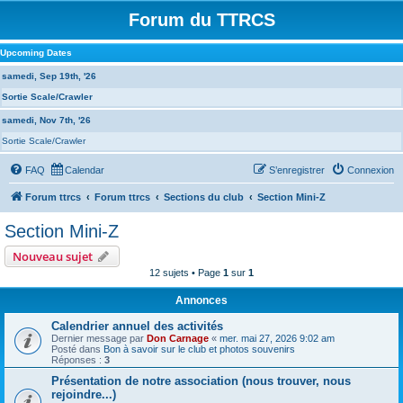
Forum du TTRCS
Upcoming Dates
samedi, Sep 19th, '26
Sortie Scale/Crawler
samedi, Nov 7th, '26
Sortie Scale/Crawler
FAQ
Calendar
S’enregistrer
Connexion
Forum ttrcs
Forum ttrcs
Sections du club
Section Mini-Z
Section Mini-Z
Nouveau sujet
12 sujets • Page
1
sur
1
Annonces
Calendrier annuel des activités
Dernier message par
Don Carnage
«
mer. mai 27, 2026 9:02 am
Posté dans
Bon à savoir sur le club et photos souvenirs
Réponses :
3
Présentation de notre association (nous trouver, nous
rejoindre...)