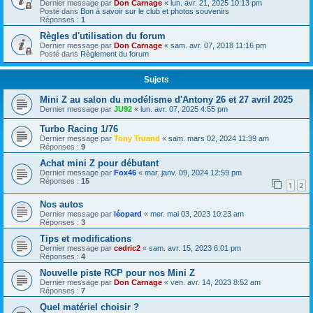
Dernier message par
Don Carnage
«
lun. avr. 21, 2025 10:13 pm
Posté dans
Bon à savoir sur le club et photos souvenirs
Réponses :
1
Règles d'utilisation du forum
Dernier message par
Don Carnage
«
sam. avr. 07, 2018 11:16 pm
Posté dans
Règlement du forum
Sujets
Mini Z au salon du modélisme d'Antony 26 et 27 avril 2025
Dernier message par
JU92
«
lun. avr. 07, 2025 4:55 pm
Turbo Racing 1/76
Dernier message par
Tony Truand
«
sam. mars 02, 2024 11:39 am
Réponses :
9
Achat mini Z pour débutant
Dernier message par
Fox46
«
mar. janv. 09, 2024 12:59 pm
Réponses :
15
1
2
Nos autos
Dernier message par
léopard
«
mer. mai 03, 2023 10:23 am
Réponses :
3
Tips et modifications
Dernier message par
cedric2
«
sam. avr. 15, 2023 6:01 pm
Réponses :
4
Nouvelle piste RCP pour nos Mini Z
Dernier message par
Don Carnage
«
ven. avr. 14, 2023 8:52 am
Réponses :
7
Quel matériel choisir ?