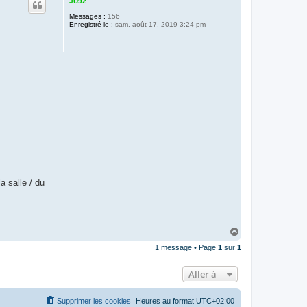
JU92
Messages :
156
Enregistré le :
sam. août 17, 2019 3:24 pm
salle / du
H
a
1 message • Page
1
sur
1
u
t
Aller à
Supprimer les cookies
Heures au format
UTC+02:00