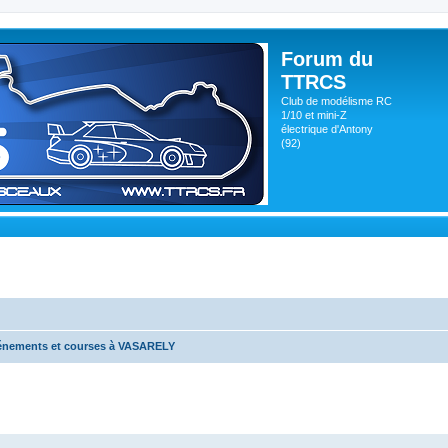
Forum du
TTRCS
Club de modélisme RC
1/10 et mini-Z
électrique d'Antony
(92)
énements et courses à VASARELY