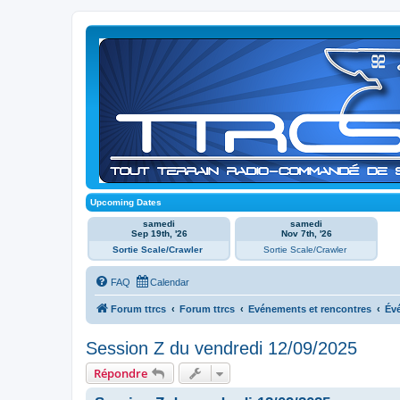
Upcoming Dates
samedi
samedi
Sep 19th, '26
Nov 7th, '26
Sortie Scale/Crawler
Sortie Scale/Crawler
FAQ
Calendar
Forum ttrcs
Forum ttrcs
Evénements et rencontres
Év
Session Z du vendredi 12/09/2025
Répondre