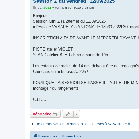
Session Z du vendredi 12/09/2025
M
par
JU92
»
ven. juin 06, 2025 3:08 pm
e
s
Bonjour
s
Session Mini Z (1/28eme) du 12/09/2025
a
g
a l'espace VASARELY a ANTONY de 18h30 a 22h30, montage p
e
INSCRIPTION A FAIRE AVANT LE MERCREDI D'AVANT 1
PISTE atelier VIOLET
STAND atelier BLEU dispo a partir de 19h !!
Les enfants de moins de 14 ans doivent être accompagnés
Créneaux enfants jusqu'à 20h !!
POUR QUE LA SESSION SE PASSE IL FAUT ETRE MINIMUM
montage / du rangement)
Cdlt JU
Répondre
Retourner vers « Événements et courses à VASARELY »
Forum ttrcs
Forum ttrcs